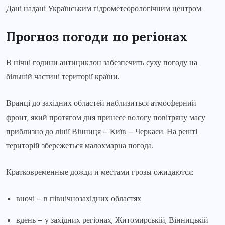
Дані надані Українським гідрометеорологічним центром.
Прогноз погоди по регіонах
В нічні години антициклон забезпечить суху погоду на
більшій частині території країни.
Вранці до західних областей наблизиться атмосферний
фронт, який протягом дня принесе вологу повітряну масу
приблизно до лінії Вінниця – Київ – Черкаси. На решті
територій збережеться малохмарна погода.
Кратковременные дожди и местами грозы ожидаются:
вночі – в північнозахідних областях
вдень – у західних регіонах, Житомирській, Вінницькій