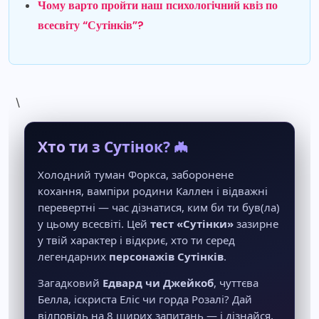
Чому варто пройти наш психологічний квіз по
всесвіту “Сутінків”?
\