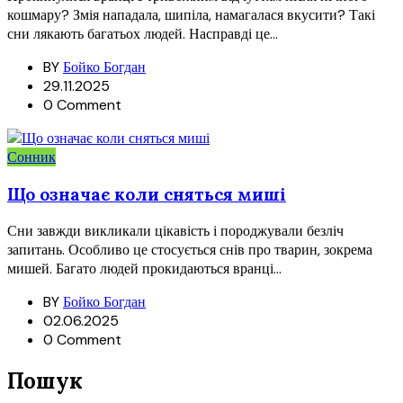
кошмару? Змія нападала, шипіла, намагалася вкусити? Такі
сни лякають багатьох людей. Насправді це...
BY
Бойко Богдан
29.11.2025
0 Comment
Сонник
Що означає коли сняться миші
Сни завжди викликали цікавість і породжували безліч
запитань. Особливо це стосується снів про тварин, зокрема
мишей. Багато людей прокидаються вранці...
BY
Бойко Богдан
02.06.2025
0 Comment
Пошук