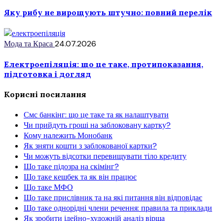
Яку рибу не вирощують штучно: повний перелік
Мода та Краса
24.07.2026
Електроепіляція: що це таке, протипоказання,
підготовка і догляд
Корисні посилання
Смс банкінг: що це таке та як налаштувати
Чи прийдуть гроші на заблоковану картку?
Кому належить Монобанк
Як зняти кошти з заблокованої картки?
Чи можуть відсотки перевищувати тіло кредиту
Що таке підозра на скімінг?
Що таке кешбек та як він працює
Що таке МФО
Що таке прислівник та на які питання він відповідає
Що таке однорідні члени речення: правила та приклади
Як зробити ідейно-художній аналіз вірша