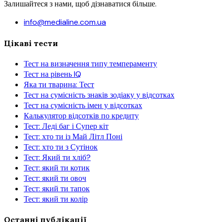
Залишайтеся з нами, щоб дізнаватися більше.
info@medialine.com.ua
Цікаві тести
Тест на визначення типу темпераменту
Тест на рівень IQ
Яка ти тварина: Тест
Тест на сумісність знаків зодіаку у відсотках
Тест на сумісність імен у відсотках
Калькулятор відсотків по кредиту
Тест: Леді баг і Супер кіт
Тест: хто ти із Май Літл Поні
Тест: хто ти з Сутінок
Тест: Який ти хліб?
Тест: який ти котик
Тест: який ти овоч
Тест: який ти тапок
Тест: який ти колір
Останні публікації