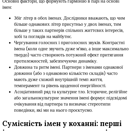
Основні фактори, що формують гармонію в парі на основі
імен:
Збіг літер в обох іменах. Дослідники вважають, що чим
більше однакових літер присутньо у двох іменах, тим
більше у таких партнерів спільних життєвих інтересів,
хобі та поглядів на майбутнє.
Чергування голосних і приголосних звуків. Контрастні
імена (коли одне звучить дуже м’яко, а інше максимально
твердо) часто створюють потужний ефект притягання
протилежностей, забезпечуючи динаміку.
Довжина та ритм імені. Партнери з іменами однакової
довжини (або з однаковою кількістю складів) часто
мають дуже схожий внутрішній темп життя,
темперамент та рівень щоденної енергійності.
Асоціативний ряд та культурне тло. Історичне, релігійне
або загальнокультурне значення імені формує підсвідомі
очікування від партнера та визначає стереотипи
поведінки, які ми на нього проєктуємо.
Сумісність імен у коханні: перші