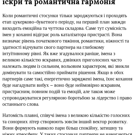
іскри та романтична гармонія
Коли романтичні стосунки тільки зароджуються і проходять
етап цукерково-букетного періоду, на перший план завжди
виходить емоційна та чуттєва складова. Саме тут сумісність
імен у коханні відіграє роль каталізатора пристрасті. Вона
визначає рівень початкового тяжіння, романтики, ніжності та
здатності відчувати свого партнера на глибокому
інтуїтивному рівні. Як вже згадувалося раніше, імена з
великою кількістю яскравих, дзвінких приголосних часто
належать людям із сильним, вольовим характером, які звикли
домінувати та самостійно приймати рішення. Якщо в обох
партнерів саме такі, енергетично заряджені імена, їхнє кохання
буде нагадувати вибух – воно буде неймовірно яскравим,
пристрасним, повним подій та емоцій, але також може
супроводжуватися регулярною боротьбою за лідерство і право
останнього слова.
Натомість плавні, співучі імена з великою кількістю голосних
та сонорних літер створюють зовсім інший вектор розвитку.
Вони формують навколо пари більш спокійну, затишну та
ніжну атмосферу. У таких стосунках партнери не намагаються