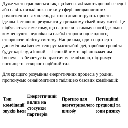
Дуже часто трапляється так, що імена, які мають доволі середні
або навіть низькі показники у сфері швидкоплинних
романтичних захоплень, раптово демонструють просто
ідеальні, еталонні результати у тривалому сімейному житті. Це
відбувається саме тому, що партнери в такому союзі ідеально
компенсують недоліки та слабкі сторони одне одного,
створюючи цілісну систему. Наприклад, один партнер з
динамічним іменем генерує масштабні ідеї, заробляє гроші та
будує кар’єру, а інший – зі спокійним та врівноваженим
іменем – забезпечує їх практичну реалізацію, підтримує
вогнище та створює надійний тил.
Для кращого розуміння енергетичних процесів у родині,
пропонуємо ознайомитися з таблицею базових комбінацій:
Енергетичний
Тип
Прогноз для
Потенційні
вплив на
комбінації
довготривалого
труднощі та
стосунки
звуків імен
шлюбу
зони ризику
партнерів