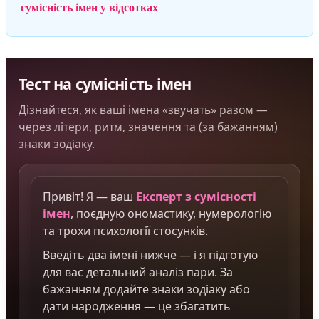
сумісність імен у відсотках
Тест на сумісність імен
Дізнайтеся, як ваші імена «звучать» разом —
через літери, ритм, значення та (за бажанням)
знаки зодіаку.
Привіт! Я — ваш
Експерт з сумісності
імен
, поєдную ономастику, нумерологію
та трохи психології стосунків.
Введіть два імені нижче — і я підготую
для вас детальний аналіз пари. За
бажанням додайте знаки зодіаку або
дати народження — це збагатить