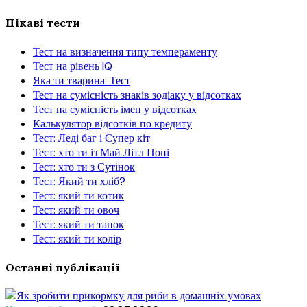
Цікаві тести
Тест на визначення типу темпераменту
Тест на рівень IQ
Яка ти тварина: Тест
Тест на сумісність знаків зодіаку у відсотках
Тест на сумісність імен у відсотках
Калькулятор відсотків по кредиту
Тест: Леді баг і Супер кіт
Тест: хто ти із Май Літл Поні
Тест: хто ти з Сутінок
Тест: Який ти хліб?
Тест: який ти котик
Тест: який ти овоч
Тест: який ти тапок
Тест: який ти колір
Останні публікації