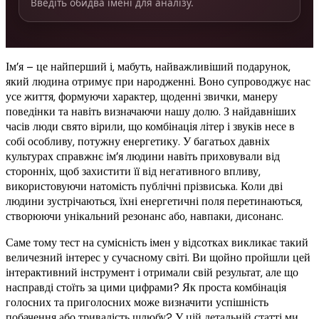
Введіть обидва імені для аналізу.
Ім’я – це найперший і, мабуть, найважливіший подарунок,
який людина отримує при народженні. Воно супроводжує нас
усе життя, формуючи характер, щоденні звички, манеру
поведінки та навіть визначаючи нашу долю. З найдавніших
часів люди свято вірили, що комбінація літер і звуків несе в
собі особливу, потужну енергетику. У багатьох давніх
культурах справжнє ім’я людини навіть приховували від
сторонніх, щоб захистити її від негативного впливу,
використовуючи натомість публічні прізвиська. Коли дві
людини зустрічаються, їхні енергетичні поля перетинаються,
створюючи унікальний резонанс або, навпаки, дисонанс.
Саме тому тест на сумісність імен у відсотках викликає такий
величезний інтерес у сучасному світі. Ви щойно пройшли цей
інтерактивний інструмент і отримали свій результат, але що
насправді стоїть за цими цифрами? Як проста комбінація
голосних та приголосних може визначити успішність
побачення або тривалість шлюбу? У цій детальній статті ми