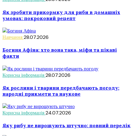
Як зробити прикормку для риби в домашніх
умовах: покроковий рецепт
Навчання
28.07.2026
Богиня Афіна: хто вона така, міфи та цікаві
факти
Корисна інформація
28.07.2026
Як рослини і тварини передбачають погоду:
народні прикмети та наукове
Корисна інформація
24.07.2026
Яку рибу не вирощують штучно: повний перелік