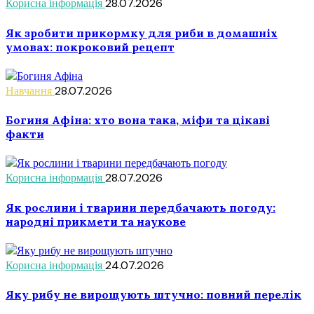
Корисна інформація
28.07.2026
Як зробити прикормку для риби в домашніх
умовах: покроковий рецепт
Навчання
28.07.2026
Богиня Афіна: хто вона така, міфи та цікаві
факти
Корисна інформація
28.07.2026
Як рослини і тварини передбачають погоду:
народні прикмети та наукове
Корисна інформація
24.07.2026
Яку рибу не вирощують штучно: повний перелік