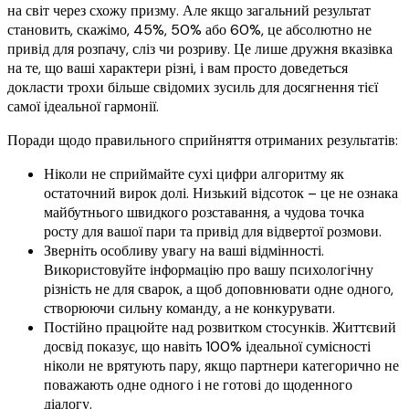
на світ через схожу призму. Але якщо загальний результат
становить, скажімо, 45%, 50% або 60%, це абсолютно не
привід для розпачу, сліз чи розриву. Це лише дружня вказівка
на те, що ваші характери різні, і вам просто доведеться
докласти трохи більше свідомих зусиль для досягнення тієї
самої ідеальної гармонії.
Поради щодо правильного сприйняття отриманих результатів:
Ніколи не сприймайте сухі цифри алгоритму як
остаточний вирок долі. Низький відсоток – це не ознака
майбутнього швидкого розставання, а чудова точка
росту для вашої пари та привід для відвертої розмови.
Зверніть особливу увагу на ваші відмінності.
Використовуйте інформацію про вашу психологічну
різність не для сварок, а щоб доповнювати одне одного,
створюючи сильну команду, а не конкурувати.
Постійно працюйте над розвитком стосунків. Життєвий
досвід показує, що навіть 100% ідеальної сумісності
ніколи не врятують пару, якщо партнери категорично не
поважають одне одного і не готові до щоденного
діалогу.