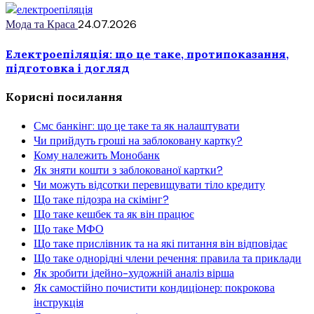
Мода та Краса
24.07.2026
Електроепіляція: що це таке, протипоказання,
підготовка і догляд
Корисні посилання
Смс банкінг: що це таке та як налаштувати
Чи прийдуть гроші на заблоковану картку?
Кому належить Монобанк
Як зняти кошти з заблокованої картки?
Чи можуть відсотки перевищувати тіло кредиту
Що таке підозра на скімінг?
Що таке кешбек та як він працює
Що таке МФО
Що таке прислівник та на які питання він відповідає
Що таке однорідні члени речення: правила та приклади
Як зробити ідейно-художній аналіз вірша
Як самостійно почистити кондиціонер: покрокова
інструкція