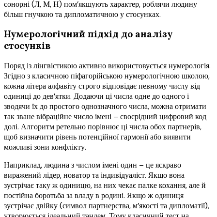
сонорні (Л, М, Н) пом’якшують характер, роблячи людину
більш гнучкою та дипломатичною у стосунках.
Нумерологічний підхід до аналізу
стосунків
Поряд із лінгвістикою активно використовується нумерологія.
Згідно з класичною піфагорійською нумерологічною школою,
кожна літера алфавіту строго відповідає певному числу від
одиниці до дев’ятки. Додаючи ці числа одне до одного і
зводячи їх до простого однозначного числа, можна отримати
так зване вібраційне число імені – своєрідний цифровий код
долі. Алгоритм ретельно порівнює ці числа обох партнерів,
щоб визначити рівень потенційної гармонії або виявити
можливі зони конфлікту.
Наприклад, людина з числом імені один – це яскраво
виражений лідер, новатор та індивідуаліст. Якщо вона
зустрічає таку ж одиницю, на них чекає палке кохання, але й
постійна боротьба за владу в родині. Якщо ж одиниця
зустрічає двійку (символ партнерства, м’якості та дипломатії),
утворюється ідеальний тандем. Тому класичний тест на