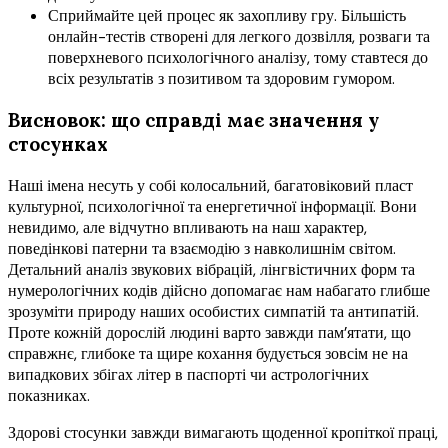
Сприймайте цей процес як захопливу гру. Більшість
онлайн-тестів створені для легкого дозвілля, розваги та
поверхневого психологічного аналізу, тому ставтеся до
всіх результатів з позитивом та здоровим гумором.
Висновок: що справді має значення у
стосунках
Наші імена несуть у собі колосальний, багатовіковий пласт
культурної, психологічної та енергетичної інформації. Вони
невидимо, але відчутно впливають на наш характер,
поведінкові патерни та взаємодію з навколишнім світом.
Детальний аналіз звукових вібрацій, лінгвістичних форм та
нумерологічних кодів дійсно допомагає нам набагато глибше
зрозуміти природу наших особистих симпатій та антипатій.
Проте кожній дорослій людині варто завжди пам’ятати, що
справжнє, глибоке та щире кохання будується зовсім не на
випадкових збігах літер в паспорті чи астрологічних
показниках.
Здорові стосунки завжди вимагають щоденної кропіткої праці,