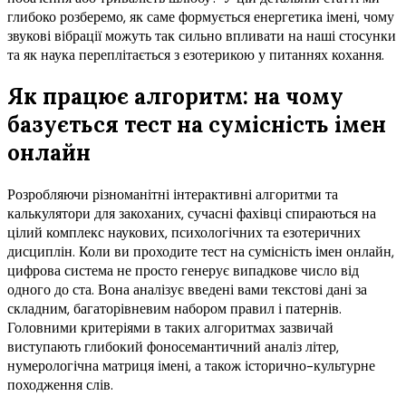
глибоко розберемо, як саме формується енергетика імені, чому
звукові вібрації можуть так сильно впливати на наші стосунки
та як наука переплітається з езотерикою у питаннях кохання.
Як працює алгоритм: на чому
базується тест на сумісність імен
онлайн
Розробляючи різноманітні інтерактивні алгоритми та
калькулятори для закоханих, сучасні фахівці спираються на
цілий комплекс наукових, психологічних та езотеричних
дисциплін. Коли ви проходите тест на сумісність імен онлайн,
цифрова система не просто генерує випадкове число від
одного до ста. Вона аналізує введені вами текстові дані за
складним, багаторівневим набором правил і патернів.
Головними критеріями в таких алгоритмах зазвичай
виступають глибокий фоносемантичний аналіз літер,
нумерологічна матриця імені, а також історично-культурне
походження слів.