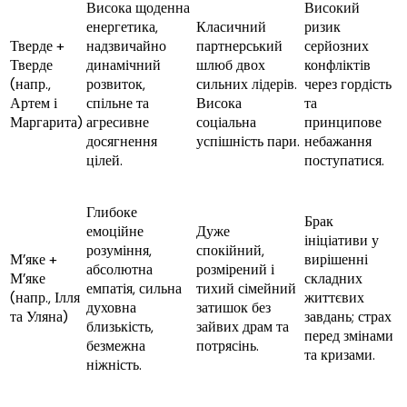
Висока щоденна
Високий
енергетика,
Класичний
ризик
Тверде +
надзвичайно
партнерський
серйозних
Тверде
динамічний
шлюб двох
конфліктів
(напр.,
розвиток,
сильних лідерів.
через гордість
Артем і
спільне та
Висока
та
Маргарита)
агресивне
соціальна
принципове
досягнення
успішність пари.
небажання
цілей.
поступатися.
Глибоке
Брак
емоційне
Дуже
ініціативи у
розуміння,
спокійний,
М’яке +
вирішенні
абсолютна
розмірений і
М’яке
складних
емпатія, сильна
тихий сімейний
(напр., Ілля
життєвих
духовна
затишок без
та Уляна)
завдань; страх
близькість,
зайвих драм та
перед змінами
безмежна
потрясінь.
та кризами.
ніжність.