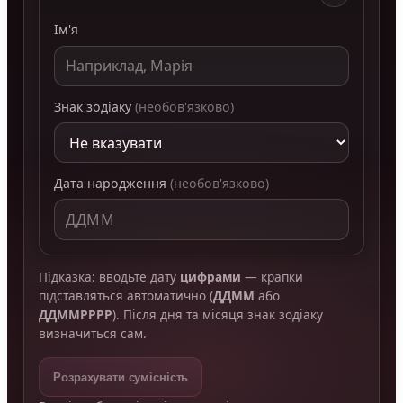
Ім'я
Знак зодіаку
(необов'язково)
Дата народження
(необов'язково)
Підказка: вводьте дату
цифрами
— крапки
підставляться автоматично (
ДДММ
або
ДДММРРРР
). Після дня та місяця знак зодіаку
визначиться сам.
Розрахувати сумісність