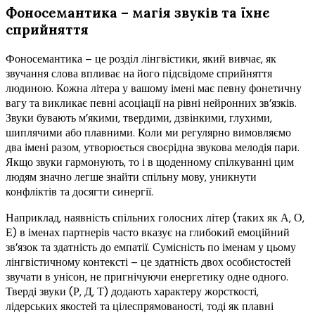
Фоносемантика – магія звуків та їхнє
сприйняття
Фоносемантика – це розділ лінгвістики, який вивчає, як
звучання слова впливає на його підсвідоме сприйняття
людиною. Кожна літера у вашому імені має певну фонетичну
вагу та викликає певні асоціації на рівні нейронних зв’язків.
Звуки бувають м’якими, твердими, дзвінкими, глухими,
шиплячими або плавними. Коли ми регулярно вимовляємо
два імені разом, утворюється своєрідна звукова мелодія пари.
Якщо звуки гармонують, то і в щоденному спілкуванні цим
людям значно легше знайти спільну мову, уникнути
конфліктів та досягти синергії.
Наприклад, наявність спільних голосних літер (таких як А, О,
Е) в іменах партнерів часто вказує на глибокий емоційний
зв’язок та здатність до емпатії. Сумісність по іменам у цьому
лінгвістичному контексті – це здатність двох особистостей
звучати в унісон, не пригнічуючи енергетику одне одного.
Тверді звуки (Р, Д, Т) додають характеру жорсткості,
лідерських якостей та цілеспрямованості, тоді як плавні