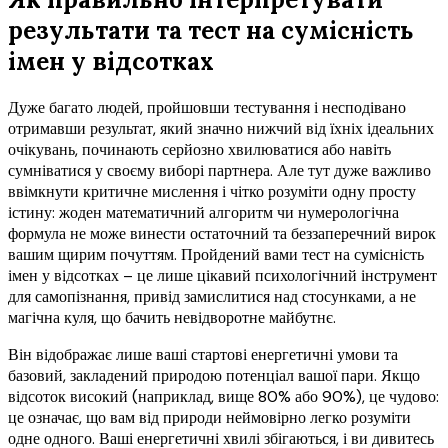
результати та тест на сумісність
імен у відсотках
Дуже багато людей, пройшовши тестування і несподівано
отримавши результат, який значно нижчий від їхніх ідеальних
очікувань, починають серйозно хвилюватися або навіть
сумніватися у своєму виборі партнера. Але тут дуже важливо
ввімкнути критичне мислення і чітко розуміти одну просту
істину: жоден математичний алгоритм чи нумерологічна
формула не може винести остаточний та беззаперечний вирок
вашим щирим почуттям. Пройдений вами тест на сумісність
імен у відсотках – це лише цікавий психологічний інструмент
для самопізнання, привід замислитися над стосунками, а не
магічна куля, що бачить невідворотне майбутнє.
Він відображає лише ваші стартові енергетичні умови та
базовий, закладений природою потенціал вашої пари. Якщо
відсоток високий (наприклад, вище 80% або 90%), це чудово:
це означає, що вам від природи неймовірно легко розуміти
одне одного. Ваші енергетичні хвилі збігаються, і ви дивитесь