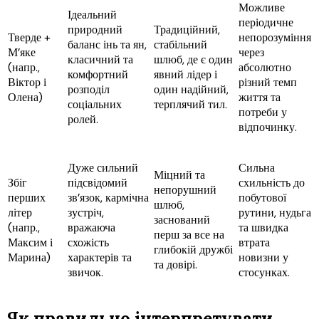
Можливе
Ідеальний
періодичне
природний
Традиційний,
Тверде +
непорозуміння
баланс інь та ян,
стабільний
М’яке
через
класичний та
шлюб, де є один
(напр.,
абсолютно
комфортний
явний лідер і
Віктор і
різний темп
розподіл
один надійний,
Олена)
життя та
соціальних
терплячий тил.
потреби у
ролей.
відпочинку.
Дуже сильний
Сильна
Міцний та
Збіг
підсвідомий
схильність до
непорушний
перших
зв’язок, кармічна
побутової
шлюб,
літер
зустріч,
рутини, нудьга
заснований
(напр.,
вражаюча
та швидка
перш за все на
Максим і
схожість
втрата
глибокій дружбі
Марина)
характерів та
новизни у
та довірі.
звичок.
стосунках.
Як правильно інтерпретувати