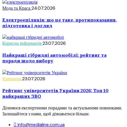
Мода та Краса
24.07.2026
Електроепіляція: що це таке, протипоказання,
підготовка і догляд
Корисна інформація
23.07.2026
Найкращі гібридні автомобілі: рейтинг та
поради щодо вибору
Навчання
23.07.2026
Рейтинг університетів України 2026: Топ 10
найкращих ЗВО
Ділимося експертними порадами та актуальними новинками.
Залишайтеся з нами, щоб дізнаватися більше.
info@medialine.com.ua