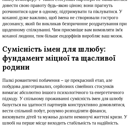
довести свою правоту будь-якою ціною; вони прагнуть
розчинитися одне в одному, підтримувати та піклуватися. У
коханні дуже важливо, щоб імена не створювали гострого
дисонансу, який би викликав безпричинне роздратування при
щоденному спілкуванні. Чим приємніше вам вимовляти ім’я
коханої людини, тим більше ендорфінів виробляє ваш мозок.
Сумісність імен для шлюбу:
фундамент міцної та щасливої
родини
Палкі романтичні побачення – це прекрасний етап, але
побудова довготривалих, серйозних сімейних стосунків
вимагає абсолютно іншого психологічного та енергетичного
підходу. У спільному проживанні сумісність імен для шлюбу
базується на здатності партнерів конструктивно домовлятися,
вести спільний побут, розумно розподіляти фінанси,
виховувати дітей та мужньо долати неминучі життєві кризи. У
шлюбі на перше місце виходить стабільність та надійність.