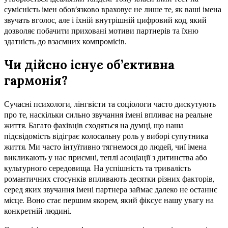
сумісність імен обов’язково враховує не лише те, як ваші імена
звучать вголос, але і їхній внутрішній цифровий код, який
дозволяє побачити приховані мотиви партнерів та їхню
здатність до взаємних компромісів.
Чи дійсно існує об’єктивна
гармонія?
Сучасні психологи, лінгвісти та соціологи часто дискутують
про те, наскільки сильно звучання імені впливає на реальне
життя. Багато фахівців сходяться на думці, що наша
підсвідомість відіграє колосальну роль у виборі супутника
життя. Ми часто інтуїтивно тягнемося до людей, чиї імена
викликають у нас приємні, теплі асоціації з дитинства або
культурного середовища. На успішність та тривалість
романтичних стосунків впливають десятки різних факторів,
серед яких звучання імені партнера займає далеко не останнє
місце. Воно стає першим якорем, який фіксує нашу увагу на
конкретній людині.