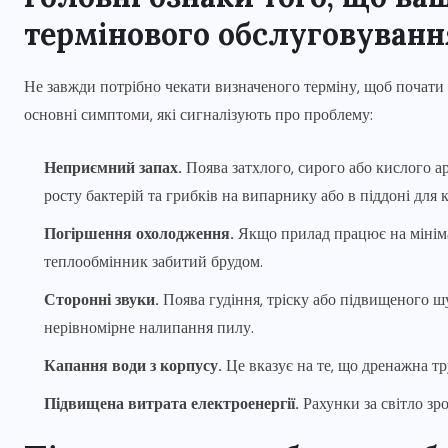
термінового обслуговуванн
Не завжди потрібно чекати визначеного терміну, щоб почати ді
основні симптоми, які сигналізують про проблему:
Неприємний запах.
Поява затхлого, сирого або кислого а
росту бактерій та грибків на випарнику або в піддоні для 
Погіршення охолодження.
Якщо прилад працює на мінімал
теплообмінник забитий брудом.
Сторонні звуки.
Поява гудіння, тріску або підвищеного ш
нерівномірне налипання пилу.
Капання води з корпусу.
Це вказує на те, що дренажна тр
Підвищена витрата електроенергії.
Рахунки за світло зр