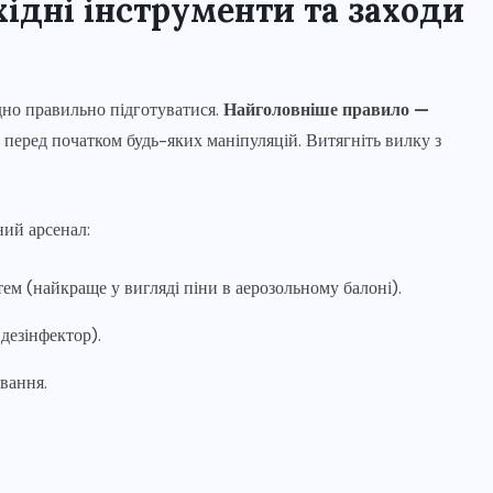
хідні інструменти та заходи
дно правильно підготуватися.
Найголовніше правило —
еред початком будь-яких маніпуляцій. Витягніть вилку з
ний арсенал:
ем (найкраще у вигляді піни в аерозольному балоні).
дезінфектор).
вання.