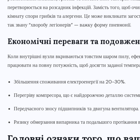
перетворюється на розсадник інфекцій. Замість того, щоб оч
кімнату спори грибків та алергени. Це може викликати загостре
так звану “хворобу легіонерів” — важку форму пневмонії.
Економічні переваги та подовжен
Коли внутрішні вузли вкриваються товстим шаром пилу, ефе
працювати на повну потужність, щоб досягти заданої темпера
Збільшення споживання електроенергії на 20-30%.
Перегріву компресора, що є найдорожчою деталлю систем
Передчасного зносу підшипників та двигуна вентилятора.
Ризику обмерзання випарника та подальшого протікання в
Головні ознаки того, що ва