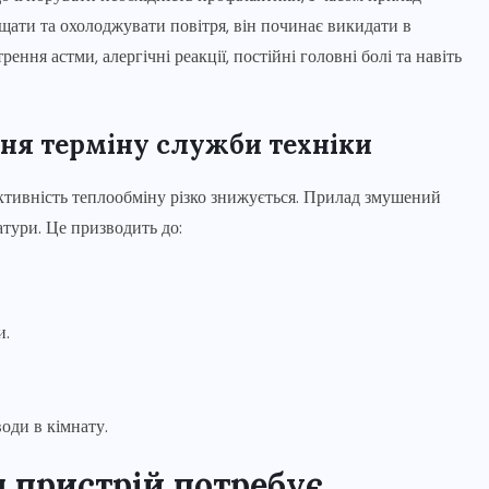
ищати та охолоджувати повітря, він починає викидати в
ння астми, алергічні реакції, постійні головні болі та навіть
ня терміну служби техніки
ктивність теплообміну різко знижується. Прилад змушений
тури. Це призводить до:
и.
оди в кімнату.
ш пристрій потребує