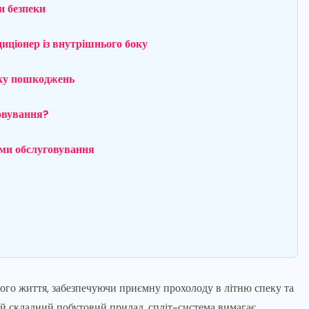
и безпеки
иціонер із внутрішнього боку
ику пошкоджень
овування?
ами обслуговування
ого життя, забезпечуючи приємну прохолоду в літню спеку та
ший складний побутовий прилад, спліт-система вимагає