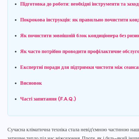
Підготовка до роботи: необхідні інструменти та заход
Покрокова інструкція: як правильно почистити конд
Як почистити зовнішній блок кондиціонера без риз
Як часто потрібно проводити профілактичне обслуг
Експертні поради для підтримки чистоти між сеанс
Висновок
Часті запитання (F.A.Q.)
Сучасна кліматична техніка стала невід’ємною частиною наш
затишне тепло під час міжсезоння. Проте, як і будь-який ін