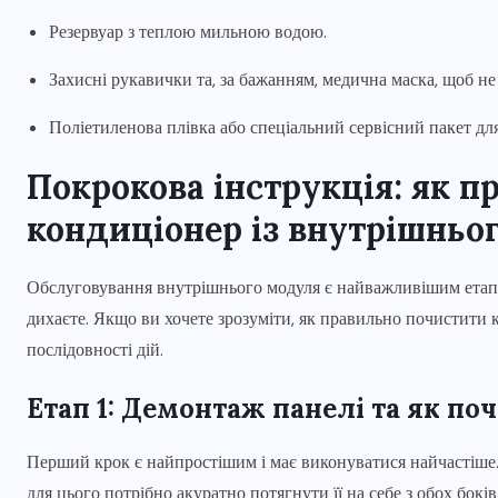
Резервуар з теплою мильною водою.
Захисні рукавички та, за бажанням, медична маска, щоб не
Поліетиленова плівка або спеціальний сервісний пакет для 
Покрокова інструкція: як 
кондиціонер із внутрішньо
Обслуговування внутрішнього модуля є найважливішим етапом,
дихаєте. Якщо ви хочете зрозуміти, як правильно почистити к
послідовності дій.
Етап 1: Демонтаж панелі та як по
Перший крок є найпростішим і має виконуватися найчастіше
для цього потрібно акуратно потягнути її на себе з обох бокі