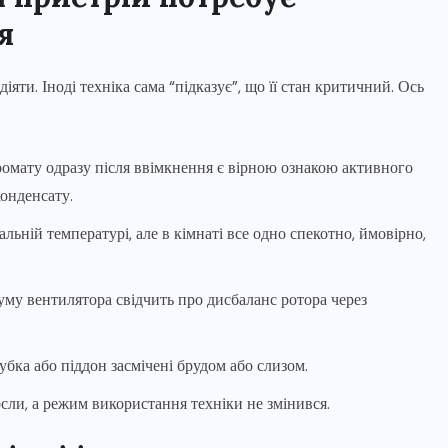
я
яти. Іноді техніка сама “підказує”, що її стан критичний. Ось
ромату одразу після ввімкнення є вірною ознакою активного
конденсату.
ьній температурі, але в кімнаті все одно спекотно, ймовірно,
уму вентилятора свідчить про дисбаланс ротора через
убка або піддон засмічені брудом або слизом.
осли, а режим використання техніки не змінився.