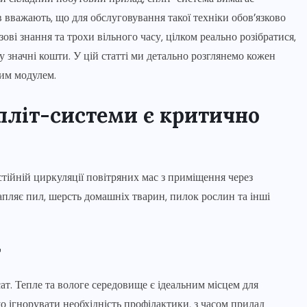
в вважають, що для обслуговування такої техніки обов’язково
ові знання та трохи вільного часу, цілком реально розібратися,
значні кошти. У цій статті ми детально розглянемо кожен
ним модулем.
пліт-системи є критично
тійній циркуляції повітряних мас з приміщення через
апляє пил, шерсть домашніх тварин, пилок рослин та інші
т
т. Тепле та вологе середовище є ідеальним місцем для
о ігнорувати необхідність профілактики, з часом прилад