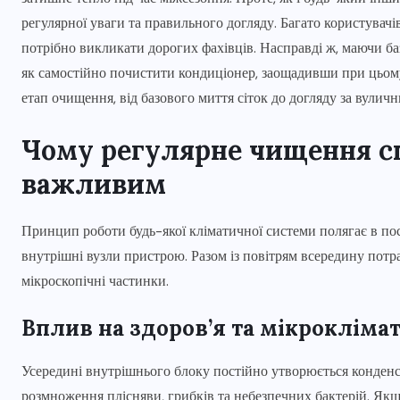
регулярної уваги та правильного догляду. Багато користувачі
потрібно викликати дорогих фахівців. Насправді ж, маючи баз
як самостійно почистити кондиціонер, заощадивши при цьому 
етап очищення, від базового миття сіток до догляду за вулич
Чому регулярне чищення с
важливим
Принцип роботи будь-якої кліматичної системи полягає в пос
внутрішні вузли пристрою. Разом із повітрям всередину потр
мікроскопічні частинки.
Вплив на здоров’я та мікрокліма
Усередині внутрішнього блоку постійно утворюється конденса
розмноження плісняви, грибків та небезпечних бактерій. Якщ