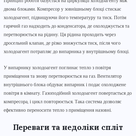
Принцип роботи базується на циркуляції холодоагенту між
двома блоками. Компресор у зовнішньому блоці стискає
холодоагент, підвищуючи його температуру та тиск. Потім
гарячий газ надходить до конденсатора, де охолоджується та
перетворюється на рідину. Ця рідина проходить через
дросельний клапан, де різко знижується тиск, після чого
холодоагент потрапляє до випарника у внутрішньому блоці.
У випарнику холодоагент поглинає тепло з повітря
приміщення та знову перетворюється на газ. Вентилятор
внутрішнього блока обдуває випарник і подає охолоджене
повітря в кімнату. Газоподібний холодоагент повертається до
компресора, і цикл повторюється. Така система дозволяє
ефективно переносити тепло з приміщення назовні.
Переваги та недоліки спліт