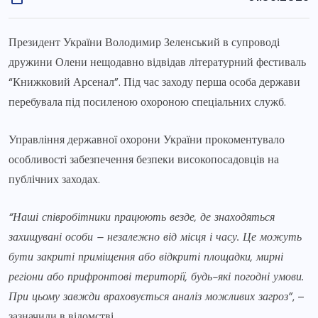
Президент України Володимир Зеленський в супроводі
дружини Олени нещодавно відвідав літературний фестиваль
“Книжковий Арсенал”. Під час заходу перша особа держави
перебувала під посиленою охороною спеціальних служб.
Управління державної охорони України прокоментувало
особливості забезпечення безпеки високопосадовців на
публічних заходах.
“Наші співробітники працюють везде, де знаходяться
захищувані особи – незалежно від місця і часу. Це можуть
бути закриті приміщення або відкриті площадки, мирні
регіони або прифронтові території, будь-які погодні умови.
При цьому завжди враховується аналіз можливих загроз”
, –
зазначили в відомстві.