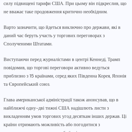
силу підвищені тарифи США. При цьому він підкреслив, що
не вважає таке продовження критично необхідним.
Варто зазначити, що йдеться виключно про держави, які в
даний час беруть участь у торгових переговорах з
Сполученими Штатами.
Виступаючи перед журналістами в центрі Кеннеді, Трамп
повідомив, що торгові переговори активно ведуться
приблизно з 15 країнами, серед яких Південна Корея, Японія
та Європейський союз.
Глава американської адміністрації також анонсував, що в
найближчі одну-дві тижні США надішлють листи з
викладенням умов торгових угод десяткам інших держав. Ці
країни отримають можливість або погодитися з