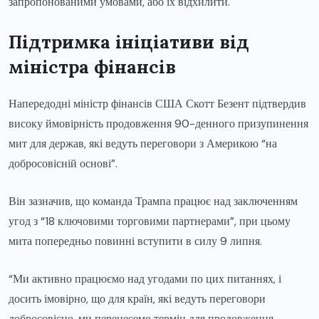
запропонованими умовами, або їх відхилити.
Підтримка ініціативи від
міністра фінансів
Напередодні міністр фінансів США Скотт Безент підтвердив
високу ймовірність продовження 90-денного призупинення
мит для держав, які ведуть переговори з Америкою “на
добросовісній основі”.
Він зазначив, що команда Трампа працює над заключенням
угод з “18 ключовими торговими партнерами”, при цьому
мита попередньо повинні вступити в силу 9 липня.
“Ми активно працюємо над угодами по цих питаннях, і
досить імовірно, що для країн, які ведуть переговори
добросовісно, ми перенесемо термін для продовження