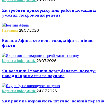
Як зробити прикормку для риби в домашніх
умовах: покроковий рецепт
Навчання
28.07.2026
Богиня Афіна: хто вона така, міфи та цікаві
факти
Корисна інформація
28.07.2026
Як рослини і тварини передбачають погоду:
народні прикмети та наукове
Корисна інформація
24.07.2026
Яку рибу не вирощують штучно: повний перелік