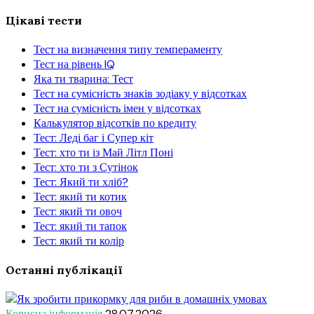
Цікаві тести
Тест на визначення типу темпераменту
Тест на рівень IQ
Яка ти тварина: Тест
Тест на сумісність знаків зодіаку у відсотках
Тест на сумісність імен у відсотках
Калькулятор відсотків по кредиту
Тест: Леді баг і Супер кіт
Тест: хто ти із Май Літл Поні
Тест: хто ти з Сутінок
Тест: Який ти хліб?
Тест: який ти котик
Тест: який ти овоч
Тест: який ти тапок
Тест: який ти колір
Останні публікації
Корисна інформація
28.07.2026