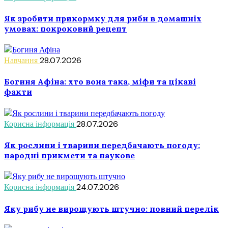
Як зробити прикормку для риби в домашніх
умовах: покроковий рецепт
Навчання
28.07.2026
Богиня Афіна: хто вона така, міфи та цікаві
факти
Корисна інформація
28.07.2026
Як рослини і тварини передбачають погоду:
народні прикмети та наукове
Корисна інформація
24.07.2026
Яку рибу не вирощують штучно: повний перелік