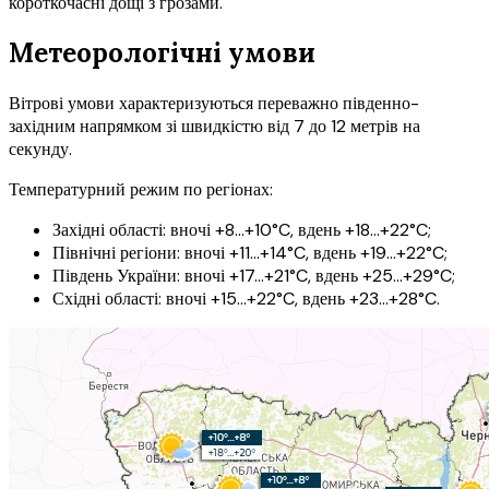
короткочасні дощі з грозами.
Метеорологічні умови
Вітрові умови характеризуються переважно південно-
західним напрямком зі швидкістю від 7 до 12 метрів на
секунду.
Температурний режим по регіонах:
Західні області: вночі +8…+10°C, вдень +18…+22°C;
Північні регіони: вночі +11…+14°C, вдень +19…+22°C;
Південь України: вночі +17…+21°C, вдень +25…+29°C;
Східні області: вночі +15…+22°C, вдень +23…+28°C.