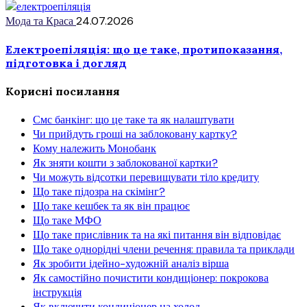
Мода та Краса
24.07.2026
Електроепіляція: що це таке, протипоказання,
підготовка і догляд
Корисні посилання
Смс банкінг: що це таке та як налаштувати
Чи прийдуть гроші на заблоковану картку?
Кому належить Монобанк
Як зняти кошти з заблокованої картки?
Чи можуть відсотки перевищувати тіло кредиту
Що таке підозра на скімінг?
Що таке кешбек та як він працює
Що таке МФО
Що таке прислівник та на які питання він відповідає
Що таке однорідні члени речення: правила та приклади
Як зробити ідейно-художній аналіз вірша
Як самостійно почистити кондиціонер: покрокова
інструкція
Як включити кондиціонер на холод