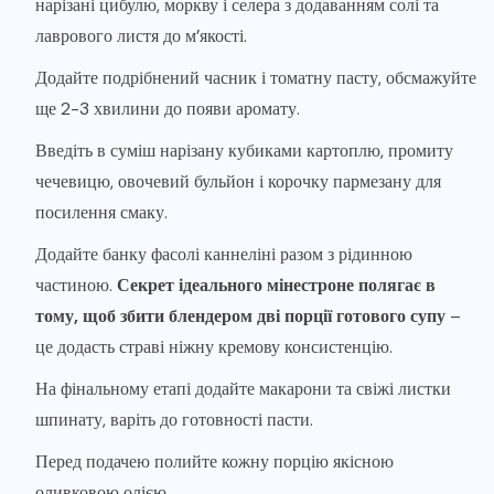
нарізані цибулю, моркву і селера з додаванням солі та
лаврового листя до м’якості.
Додайте подрібнений часник і томатну пасту, обсмажуйте
ще 2-3 хвилини до появи аромату.
Введіть в суміш нарізану кубиками картоплю, промиту
чечевицю, овочевий бульйон і корочку пармезану для
посилення смаку.
Додайте банку фасолі каннеліні разом з рідинною
частиною.
Секрет ідеального мінестроне полягає в
тому, щоб збити блендером дві порції готового супу
–
це додасть страві ніжну кремову консистенцію.
На фінальному етапі додайте макарони та свіжі листки
шпинату, варіть до готовності пасти.
Перед подачею полийте кожну порцію якісною
оливковою олією.