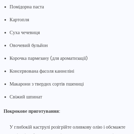
Помідорна паста
Картопля
Суха чечевиця
Овочевий бульйон
Корочка пармезану (для ароматизації)
Консервована фасоля каннеліні
Макарони з твердих сортів пшениці
Свіжий шпинат
Покрокове приготування:
У глибокій каструлі розігрійте оливкову олію і обсмажте