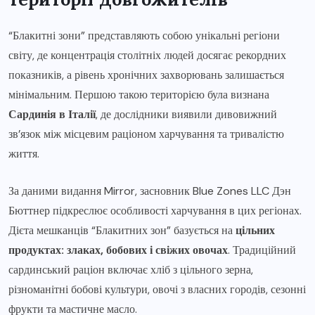
“Блакитні зони” представляють собою унікальні регіони
світу, де концентрація столітніх людей досягає рекордних
показників, а рівень хронічних захворювань залишається
мінімальним. Першою такою територією була визнана
Сардинія в Італії
, де дослідники виявили дивовижний
зв’язок між місцевим раціоном харчування та тривалістю
життя.
За даними видання Mirror, засновник Blue Zones LLC Дэн
Бюттнер підкреслює особливості харчування в цих регіонах.
Дієта мешканців “Блакитних зон” базується на
цільних
продуктах: злаках, бобових і свіжих овочах
. Традиційний
сардинський раціон включає хліб з цільного зерна,
різноманітні бобові культури, овочі з власних городів, сезонні
фрукти та мастичне масло.