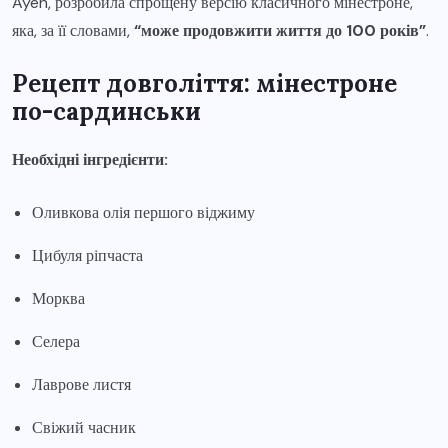
Ayeh, розробила спрощену версію класичного мінестроне,
яка, за її словами,
“може продовжити життя до 100 років”
.
Рецепт довголіття: мінестроне
по-сардинськи
Необхідні інгредієнти:
Оливкова олія першого віджиму
Цибуля ріпчаста
Морква
Селера
Лаврове листя
Свіжий часник