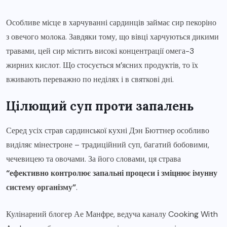
Особливе місце в харчуванні сардинців займає сир пекоріно
з овечого молока. Завдяки тому, що вівці харчуються дикими
травами, цей сир містить високі концентрації омега-3
жирних кислот. Що стосується м’ясних продуктів, то їх
вживають переважно по неділях і в святкові дні.
Цілющий суп проти запалень
Серед усіх страв сардинської кухні Дэн Бюттнер особливо
виділяє мінестроне – традиційний суп, багатий бобовими,
чечевицею та овочами. За його словами, ця страва
“ефективно контролює запальні процеси і зміцнює імунну
систему організму”
.
Кулінарний блогер Ае Манфре, ведуча каналу Cooking With