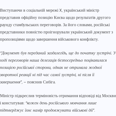
Виступаючи в соціальній мережі X, український міністр
представив офіційну позицію Києва щодо результатів другого
раунду стамбульських переговорів. За його словами, російські
представники повністю проігнорували український документ з
пропозиціями щодо завершення військового конфлікту.
“Документ був переданий заздалегідь, ще до початку зустрічі. У
ході переговорів наша делегація безпосередньо поцікавилася
позицією російської сторони, однак не отримала жодної
зворотної реакції ні під час самої зустрічі, ні після її
завершення”
, – пояснив Сибіга.
Міністр підкреслив терміновість отримання відповіді від Москви
і констатував:
“кожен день російського мовчання лише
підтверджує їхнє намір продовжувати військові дії”
.