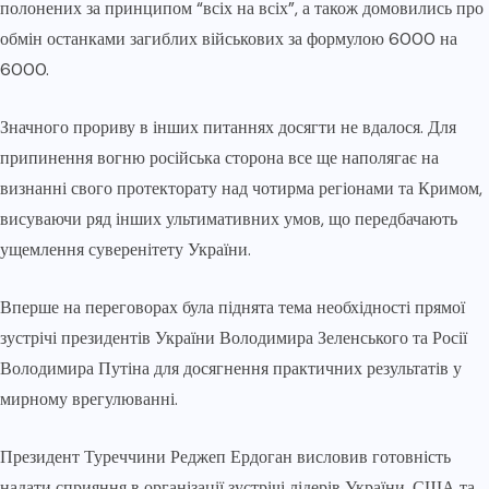
полонених за принципом “всіх на всіх”, а також домовились про
обмін останками загиблих військових за формулою 6000 на
6000.
Значного прориву в інших питаннях досягти не вдалося. Для
припинення вогню російська сторона все ще наполягає на
визнанні свого протекторату над чотирма регіонами та Кримом,
висуваючи ряд інших ультимативних умов, що передбачають
ущемлення суверенітету України.
Вперше на переговорах була піднята тема необхідності прямої
зустрічі президентів України Володимира Зеленського та Росії
Володимира Путіна для досягнення практичних результатів у
мирному врегулюванні.
Президент Туреччини Реджеп Ердоган висловив готовність
надати сприяння в організації зустрічі лідерів України, США та