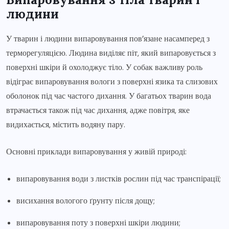
людини
У тварин і людини випаровування пов’язане насамперед з
терморегуляцією. Людина виділяє піт, який випаровується з
поверхні шкіри й охолоджує тіло. У собак важливу роль
відіграє випаровування вологи з поверхні язика та слизових
оболонок під час частого дихання. У багатьох тварин вода
втрачається також під час дихання, адже повітря, яке
видихається, містить водяну пару.
Основні приклади випаровування у живій природі:
випаровування води з листків рослин під час транспірації;
висихання вологого ґрунту після дощу;
випаровування поту з поверхні шкіри людини;