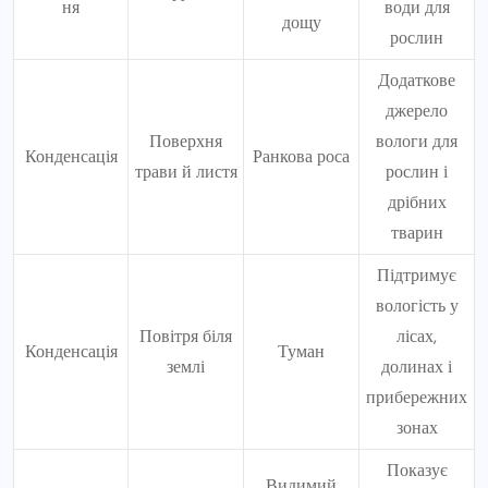
ня
води для
дощу
рослин
Додаткове
джерело
Поверхня
вологи для
Конденсація
Ранкова роса
трави й листя
рослин і
дрібних
тварин
Підтримує
вологість у
Повітря біля
лісах,
Конденсація
Туман
землі
долинах і
прибережних
зонах
Показує
Видимий