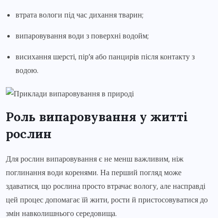
втрата вологи під час дихання тварин;
випаровування води з поверхні водойм;
висихання шерсті, пір’я або панцирів після контакту з
водою.
Роль випаровування у житті
рослин
Для рослин випаровування є не менш важливим, ніж
поглинання води коренями. На перший погляд може
здаватися, що рослина просто втрачає вологу, але насправді
цей процес допомагає їй жити, рости й пристосовуватися до
змін навколишнього середовища.