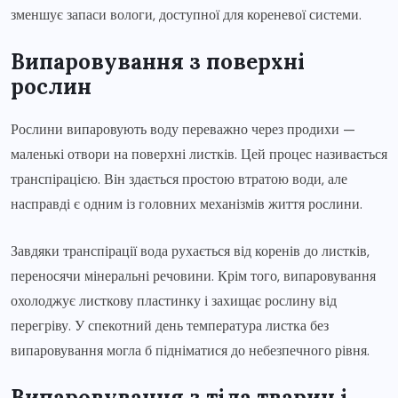
зменшує запаси вологи, доступної для кореневої системи.
Випаровування з поверхні
рослин
Рослини випаровують воду переважно через продихи —
маленькі отвори на поверхні листків. Цей процес називається
транспірацією. Він здається простою втратою води, але
насправді є одним із головних механізмів життя рослини.
Завдяки транспірації вода рухається від коренів до листків,
переносячи мінеральні речовини. Крім того, випаровування
охолоджує листкову пластинку і захищає рослину від
перегріву. У спекотний день температура листка без
випаровування могла б підніматися до небезпечного рівня.
Випаровування з тіла тварин і