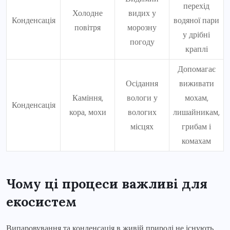
перехід
Холодне
видих у
Конденсація
водяної пари
повітря
морозну
у дрібні
погоду
краплі
Допомагає
Осідання
виживати
Каміння,
вологи у
мохам,
Конденсація
кора, мохи
вологих
лишайникам,
місцях
грибам і
комахам
Чому ці процеси важливі для
екосистем
Випаровування та конденсація в живій природі не існують