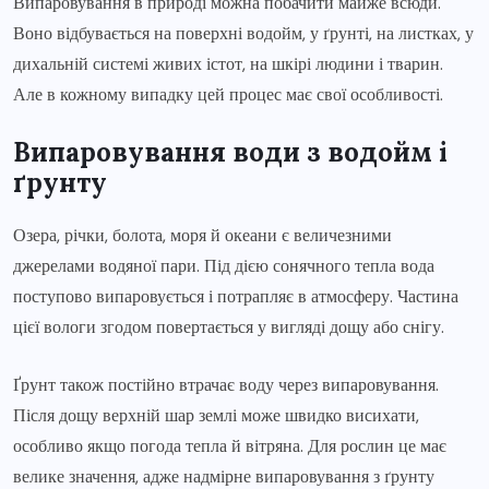
Випаровування в природі можна побачити майже всюди.
Воно відбувається на поверхні водойм, у ґрунті, на листках, у
дихальній системі живих істот, на шкірі людини і тварин.
Але в кожному випадку цей процес має свої особливості.
Випаровування води з водойм і
ґрунту
Озера, річки, болота, моря й океани є величезними
джерелами водяної пари. Під дією сонячного тепла вода
поступово випаровується і потрапляє в атмосферу. Частина
цієї вологи згодом повертається у вигляді дощу або снігу.
Ґрунт також постійно втрачає воду через випаровування.
Після дощу верхній шар землі може швидко висихати,
особливо якщо погода тепла й вітряна. Для рослин це має
велике значення, адже надмірне випаровування з ґрунту