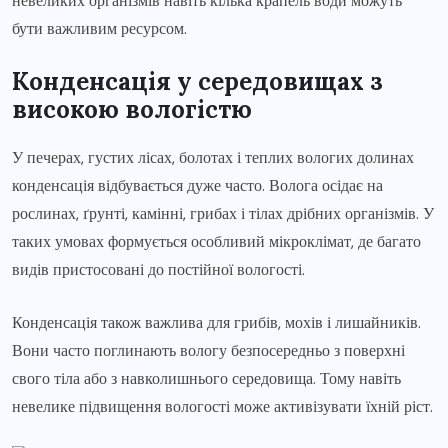
невеликих організмів навіть кілька крапель води можуть
бути важливим ресурсом.
Конденсація у середовищах з
високою вологістю
У печерах, густих лісах, болотах і теплих вологих долинах
конденсація відбувається дуже часто. Волога осідає на
рослинах, ґрунті, камінні, грибах і тілах дрібних організмів. У
таких умовах формується особливий мікроклімат, де багато
видів пристосовані до постійної вологості.
Конденсація також важлива для грибів, мохів і лишайників.
Вони часто поглинають вологу безпосередньо з поверхні
свого тіла або з навколишнього середовища. Тому навіть
невелике підвищення вологості може активізувати їхній ріст.