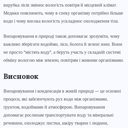
вирубка лісів змінює вологість повітря й місцевий клімат.
Медики пояснюють, чому в спеку організму потрібно більше
води і чому висока вологість ускладнює охолодження тіла.
Випаровування в природі також допомагає зрозуміти, чому
важливо зберігати водойми, ліси, болота й зелені зони. Вони
не просто “містять воду”, а беруть участь у складній системі
обміну вологою між землею, повітрям і живими організмами.
Висновок
Випаровування і конденсація в живій природі — це основні
процеси, які забезпечують рух води між організмами,
ґрунтом, водоймами й атмосферою. Випаровування
допомагає рослинам транспортувати воду та мінеральні
речовини, охолоджує листки, шкіру тварин і людини,