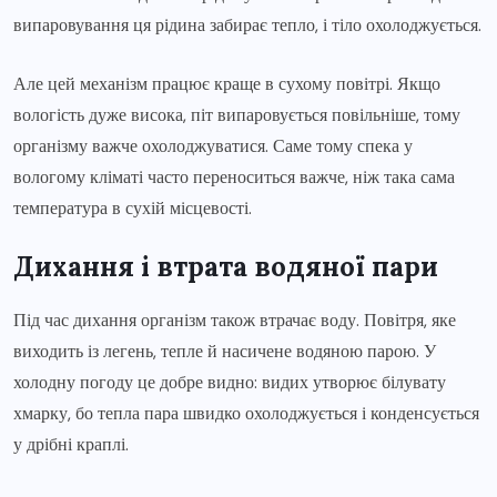
випаровування ця рідина забирає тепло, і тіло охолоджується.
Але цей механізм працює краще в сухому повітрі. Якщо
вологість дуже висока, піт випаровується повільніше, тому
організму важче охолоджуватися. Саме тому спека у
вологому кліматі часто переноситься важче, ніж така сама
температура в сухій місцевості.
Дихання і втрата водяної пари
Під час дихання організм також втрачає воду. Повітря, яке
виходить із легень, тепле й насичене водяною парою. У
холодну погоду це добре видно: видих утворює білувату
хмарку, бо тепла пара швидко охолоджується і конденсується
у дрібні краплі.