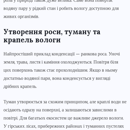
роль у природі також дуже велика. Саме вона повертає
водяну пару у рідкий стан і робить вологу доступною для
живих організмів.
Утворення роси, туману та
крапель вологи
Найпростіший приклад конденсації — ранкова роса. Уночі
земля, трава, листя і каміння охолоджуються. Повітря біля
цих поверхонь також стає прохолоднішим. Якщо в ньому
достатньо водяної пари, вона конденсується у вигляді
дрібних крапель.
Туман утворюється за схожим принципом, але краплі води не
осідають одразу на поверхні, а залишаються завислими в
повітрі. Для багатьох екосистем це важливе джерело вологи.
У гірських лісах, прибережних районах і туманних пустелях