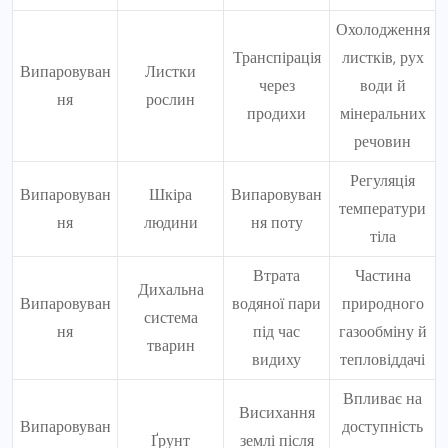
Охолодження
Транспірація
листків, рух
Випаровуван
Листки
через
води й
ня
рослин
продихи
мінеральних
речовин
Регуляція
Випаровуван
Шкіра
Випаровуван
температури
ня
людини
ня поту
тіла
Втрата
Частина
Дихальна
Випаровуван
водяної пари
природного
система
ня
під час
газообміну й
тварин
видиху
тепловіддачі
Впливає на
Висихання
Випаровуван
доступність
Ґрунт
землі після