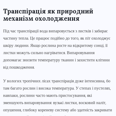
Транспірація як природний
механізм охолодження
Під час транспірації вода випаровується з листків і забирає
частину тепла. Це працює подібно до того, як піт охолоджує
шкіру людини. Якщо рослина росте на відкритому сонці, її
листки можуть сильно нагріватися. Випаровування
допомагає знизити температуру тканин і захистити клітини
від пошкодження.
У вологих тропічних лісах транспірація дуже інтенсивна, бо
там багато рослин і висока температура. У степах і пустелях,
навпаки, рослини часто мають пристосування, які
зменшують випаровування: вузькі листки, восковий наліт,
опушення, глибоку кореневу систему або здатність закривати