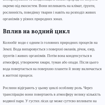
окремо від екосистем. Вони впливають на клімат, ґрунти,
рослинність, поведінку тварин і навіть на розподіл живих
організмів у різних природних зонах.
Вплив на водний цикл
Колообіг води є одним із головних природних процесів на
Землі. Вода випаровується з поверхні океанів, річок, озер,
ґрунтів і живих організмів. Потім вона конденсується в
атмосфері, утворюючи хмари, туман або опади. Після цього
вода повертається на поверхню планети й знову включається
в життєві процеси.
Рослини відіграють у цьому циклі особливу роль. Через
транспірацію вони повертають в атмосферу велику кількість
водяної пари. У густих лісах це може суттєво впливати на