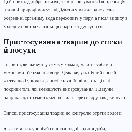
Цей приклад добре показує, як випаровування і конденсація
в живій природі можуть відбуватися майже одночасно.
Усередині організму вода переходить у пару, а після видиху в
холодне повітря частина цієї пари конденсується.
Пристосування тварин до спеки
й посухи
Тварини, які живуть у сухому кліматі, мають особливі
механізми збереження води. Деякі ведуть нічний спосіб
життя, щоб уникати денної спеки. Інші мають щільні
покриви тіла, які зменшують випаровування. Плазуни,
наприклад, втрачають менше води через шкіру завдяки лусці.
Типові пристосування тварин до контролю втрати вологи:
активність уночі або в прохолодні години доби;