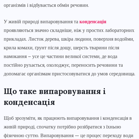
організмів і відбувається обмін речовин.
У живій природі випаровування та
конденсація
проявляються значно складніше, ніж у простих лабораторних
прикладах. Листок дерева, шкіра людини, поверхня водойми,
крила комахи, ґрунт після дощу, шерсть тварини після
намокання – усе це частини великої системи, де вода
постійно рухається, охолоджує, переносить речовини та
допомагає організмам пристосовуватися до умов середовища.
Що таке випаровування і
конденсація
Щоб зрозуміти, як працюють випаровування і конденсація в
живій природі, спочатку потрібно розібратися з їхньою
фізичною суттю. Випаровування — це процес переходу води