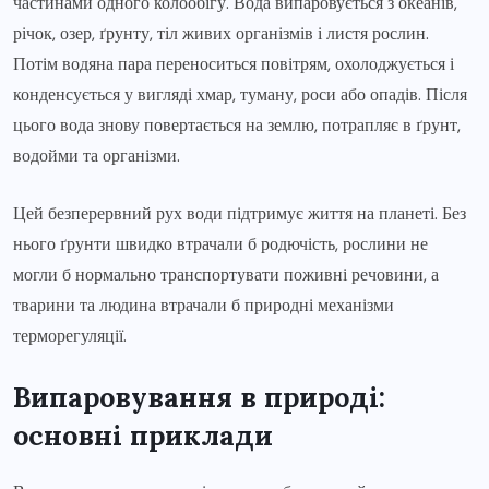
частинами одного колообігу. Вода випаровується з океанів,
річок, озер, ґрунту, тіл живих організмів і листя рослин.
Потім водяна пара переноситься повітрям, охолоджується і
конденсується у вигляді хмар, туману, роси або опадів. Після
цього вода знову повертається на землю, потрапляє в ґрунт,
водойми та організми.
Цей безперервний рух води підтримує життя на планеті. Без
нього ґрунти швидко втрачали б родючість, рослини не
могли б нормально транспортувати поживні речовини, а
тварини та людина втрачали б природні механізми
терморегуляції.
Випаровування в природі:
основні приклади