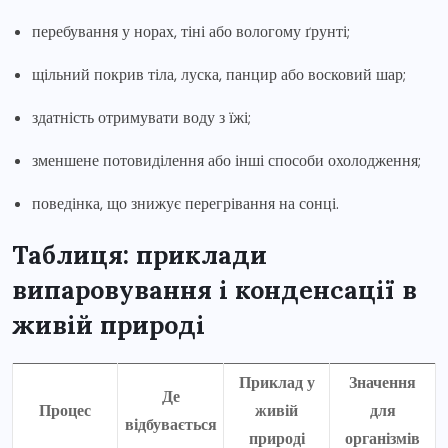
перебування у норах, тіні або вологому ґрунті;
щільний покрив тіла, луска, панцир або восковий шар;
здатність отримувати воду з їжі;
зменшене потовиділення або інші способи охолодження;
поведінка, що знижує перегрівання на сонці.
Таблиця: приклади
випаровування і конденсації в
живій природі
Приклад у
Значення
Де
Процес
живій
для
відбувається
природі
організмів