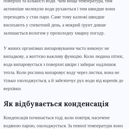
поверхні та кількості води. Чим вища температура, тим
активніше молекули води рухаються і тим швидше вони
переходять у стан пари. Саме тому калюжі швидше
висихають у спекотний день, а мокрий ґрунт довше
залишається вологим у прохолодну хмарну погоду.
У живих організмах випаровування часто виконує не
випадкову, а життєво важливу функцію. Коли людина пітніє,
вода випаровується з поверхні шкіри і забирає надлишок
тепла. Коли рослина випаровує воду через листки, вона не
тільки охолоджується, а й забезпечує рух води від коренів до
верхівки.
Як відбувається конденсація
Конденсація починається тоді, коли повітря, насичене
водяною парою, охолоджується. За певної температури воно