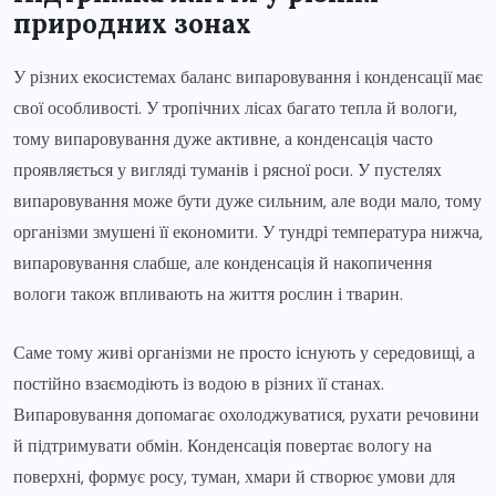
природних зонах
У різних екосистемах баланс випаровування і конденсації має
свої особливості. У тропічних лісах багато тепла й вологи,
тому випаровування дуже активне, а конденсація часто
проявляється у вигляді туманів і рясної роси. У пустелях
випаровування може бути дуже сильним, але води мало, тому
організми змушені її економити. У тундрі температура нижча,
випаровування слабше, але конденсація й накопичення
вологи також впливають на життя рослин і тварин.
Саме тому живі організми не просто існують у середовищі, а
постійно взаємодіють із водою в різних її станах.
Випаровування допомагає охолоджуватися, рухати речовини
й підтримувати обмін. Конденсація повертає вологу на
поверхні, формує росу, туман, хмари й створює умови для