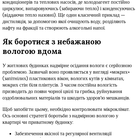
кондиціонерів та теплових насосів, де холодоагент постійно
циркулює, випаровуючись (забираючи тепло) і конденсуючись
(віддаючи тепло назовні). Ще один класичний приклад —
дистиляція, за допомогою якої очищують воду, розділяють
нафту на фракції та створюють алкогольні напої.
Як боротися з небажаною
вологою вдома
У житлових будинках надмірне осідання вологи є серйозною
проблемою. Зазвичай воно проявляється у вигляді «мокрих»
(запітнілих) пластикових вікон, вологих кутів у кімнатах,
мокрих стін біля плінтусів. З часом постійна вологість
призводить до появи чорної цвілі та грибка, руйнування
оздоблювальних матеріалів та шкодить здоров’ю мешканців.
Щоб запобігти цьому, необхідно контролювати мікроклімат.
Ось основні стратегії боротьби з надмірною вологою у
квартирі чи приватному будинку:
Забезпечення якісної та регулярної вентиляції