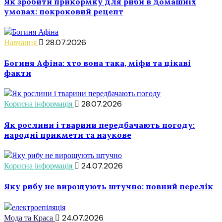
Як зробити прикормку для риби в домашніх
умовах: покроковий рецепт
Навчання
28.07.2026
Богиня Афіна: хто вона така, міфи та цікаві
факти
Корисна інформація
28.07.2026
Як рослини і тварини передбачають погоду:
народні прикмети та наукове
Корисна інформація
24.07.2026
Яку рибу не вирощують штучно: повний перелік
Мода та Краса
24.07.2026