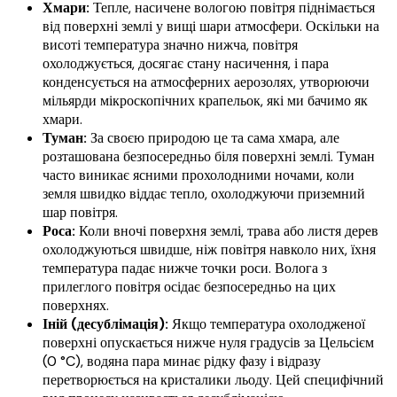
Хмари:
Тепле, насичене вологою повітря піднімається
від поверхні землі у вищі шари атмосфери. Оскільки на
висоті температура значно нижча, повітря
охолоджується, досягає стану насичення, і пара
конденсується на атмосферних аерозолях, утворюючи
мільярди мікроскопічних крапельок, які ми бачимо як
хмари.
Туман:
За своєю природою це та сама хмара, але
розташована безпосередньо біля поверхні землі. Туман
часто виникає ясними прохолодними ночами, коли
земля швидко віддає тепло, охолоджуючи приземний
шар повітря.
Роса:
Коли вночі поверхня землі, трава або листя дерев
охолоджуються швидше, ніж повітря навколо них, їхня
температура падає нижче точки роси. Волога з
прилеглого повітря осідає безпосередньо на цих
поверхнях.
Іній (десублімація):
Якщо температура охолодженої
поверхні опускається нижче нуля градусів за Цельсієм
(0 °C), водяна пара минає рідку фазу і відразу
перетворюється на кристалики льоду. Цей специфічний