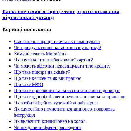
Електроепіляція: що це таке, протипоказання,
підготовка і догляд
Корисні посилання
Смс банкінг: що це таке та як налаштувати
Чи прийдуть гроші на заблоковану картку?
Кому належить Монобанк
Як зняти кошти з заблокованої картки?
Чи можуть відсотки перевищувати тіло кредиту
Що таке підозра на скімінг?
Що таке кешбек та як він працює
Що таке МФО
Що таке прислівник та на які питання він відповідає
Що таке однорідні члени речення: правила та приклади
Як зробити ідейно-художній аналіз вірша
Як самостійно почистити кондиціонер: покрокова
інструкція
Як включити кондиціонер на холод
Чи шкідливий фреон для людини