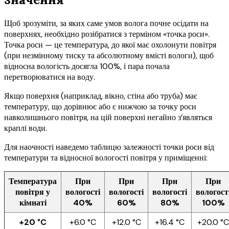
Щоб зрозуміти, за яких саме умов волога почне осідати на
поверхнях, необхідно розібратися з терміном «точка роси».
Точка роси — це температура, до якої має охолонути повітря
(при незмінному тиску та абсолютному вмісті вологи), щоб
відносна вологість досягла 100%, і пара почала
перетворюватися на воду.
Якщо поверхня (наприклад, вікно, стіна або труба) має
температуру, що дорівнює або є нижчою за точку роси
навколишнього повітря, на цій поверхні негайно з’являться
краплі води.
Для наочності наведемо таблицю залежності точки роси від
температури та відносної вологості повітря у приміщенні:
Температура
При
При
При
При
повітря у
вологості
вологості
вологості
вологост
кімнаті
40%
60%
80%
100%
+20 °C
+6.0 °C
+12.0 °C
+16.4 °C
+20.0 °C