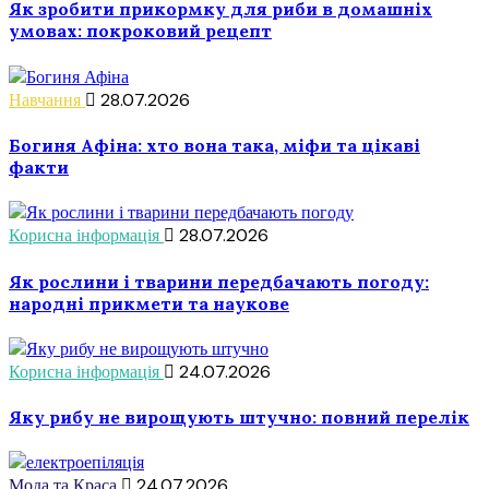
Як зробити прикормку для риби в домашніх
умовах: покроковий рецепт
Навчання
28.07.2026
Богиня Афіна: хто вона така, міфи та цікаві
факти
Корисна інформація
28.07.2026
Як рослини і тварини передбачають погоду:
народні прикмети та наукове
Корисна інформація
24.07.2026
Яку рибу не вирощують штучно: повний перелік
Мода та Краса
24.07.2026