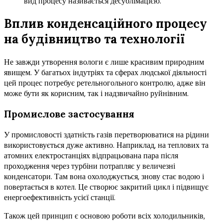
вид процесу називається десублімацією.
Вплив конденсаційного процесу
на будівництво та технології
Не завжди утворення вологи є лише красивим природним
явищем. У багатьох індутріях та сферах людської діяльності
цей процес потребує ретельногольного контролю, адже він
може бути як корисним, так і надзвичайно руйнівним.
Промислове застосування
У промисловості здатність газів перетворюватися на рідини
використовується дуже активно. Наприклад, на теплових та
атомних електростанціях відпрацьована пара після
проходження через турбіни потрапляє у величезні
конденсатори. Там вона охолоджується, знову стає водою і
повертається в котел. Це створює закритий цикл і підвищує
енергоефективність усієї станції.
Також цей принцип є основою роботи всіх холодильників,