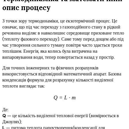
опис процесу
З точки зору термодинаміки, це екзотермічний процес. Це
означає, що під час переходу з газоподібного стану в рідкий
речовина виділяє в навколишнє середовище приховане тепло
(теплоту фазового переходу). Саме тому перед дощем або під
час утворення сильного туману повітря часто здається трохи
теплішим. Енергія, яка колись була витрачена на
випаровування води, тепер повертається назад у простір.
Для точних інженерних та фізичних розрахунків
використовується відповідний математичний апарат. Базова
конденсація формула для розрахунку кількості виділеної
теплоти виглядає так:
Q = L · m
Де:
Q
— це кількість виділеної теплової енергії (вимірюється в
Джоулях);
L
— питома теплота пароутворення/конденсації для