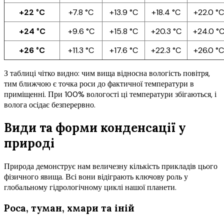
+22 °C
+7.8 °C
+13.9 °C
+18.4 °C
+22.0 °C
+24 °C
+9.6 °C
+15.8 °C
+20.3 °C
+24.0 °
+26 °C
+11.3 °C
+17.6 °C
+22.3 °C
+26.0 °C
З таблиці чітко видно: чим вища відносна вологість повітря,
тим ближчою є точка роси до фактичної температури в
приміщенні. При 100% вологості ці температури збігаються, і
волога осідає безперервно.
Види та форми конденсації у
природі
Природа демонструє нам величезну кількість прикладів цього
фізичного явища. Всі вони відіграють ключову роль у
глобальному гідрологічному циклі нашої планети.
Роса, туман, хмари та іній