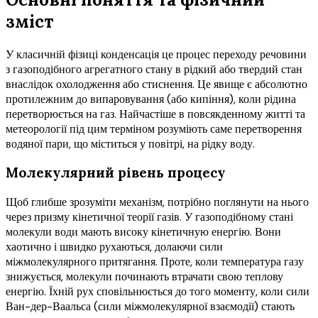
зміст
У класичній фізиці конденсація це процес переходу речовини
з газоподібного агрегатного стану в рідкий або твердий стан
внаслідок охолодження або стиснення. Це явище є абсолютно
протилежним до випаровування (або кипіння), коли рідина
перетворюється на газ. Найчастіше в повсякденному житті та
метеорології під цим терміном розуміють саме перетворення
водяної пари, що міститься у повітрі, на рідку воду.
Молекулярний рівень процесу
Щоб глибше зрозуміти механізм, потрібно поглянути на нього
через призму кінетичної теорії газів. У газоподібному стані
молекули води мають високу кінетичную енергію. Вони
хаотично і швидко рухаються, долаючи сили
міжмолекулярного притягання. Проте, коли температура газу
знижується, молекули починають втрачати свою теплову
енергію. Їхній рух сповільнюється до того моменту, коли сили
Ван-дер-Ваальса (сили міжмолекулярної взаємодії) стають