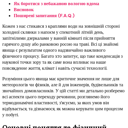
Як боротися з небажаною вологою вдома
Висновок
Поширені запитання (F.A.Q.)
Кожен з нас стикався з краплями води на зовнішній стороні
холодної склянки з напоєм у спекотний літній день,
запітнілими дзеркалами у ванній кімнаті після прийняття
гарячого душу або ранковою росою на траві. Всі ці знайомі
явища є результатом одного надзвичайно важливого
фізичного процесу. Багато хто запитує, що таке конденсація з
наукової точки зору та як саме вона впливає на наше
повсякденне життя, клімат і навіть сучасні технології.
Розуміння цього явища має критичне значення не лише для
метеорологів чи фізиків, але й для інженерів, будівельників та
звичайних домовласників. У цій статті ми детально розберемо
всі аспекти цього переходу речовини, розглянемо його
термодинамічні властивості, з’ясуємо, за яких умов він
відбувається, та дізнаємося, як можна керувати цим процесом
у побуті.
Основні поняття та фізичний