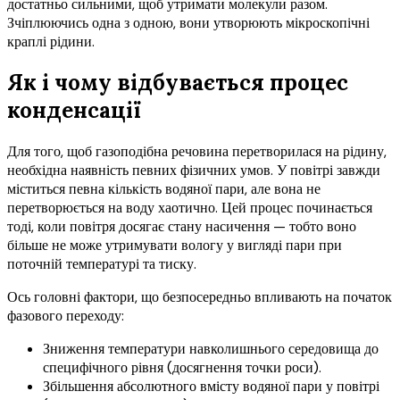
достатньо сильними, щоб утримати молекули разом.
Зчіплюючись одна з одною, вони утворюють мікроскопічні
краплі рідини.
Як і чому відбувається процес
конденсації
Для того, щоб газоподібна речовина перетворилася на рідину,
необхідна наявність певних фізичних умов. У повітрі завжди
міститься певна кількість водяної пари, але вона не
перетворюється на воду хаотично. Цей процес починається
тоді, коли повітря досягає стану насичення — тобто воно
більше не може утримувати вологу у вигляді пари при
поточній температурі та тиску.
Ось головні фактори, що безпосередньо впливають на початок
фазового переходу:
Зниження температури навколишнього середовища до
специфічного рівня (досягнення точки роси).
Збільшення абсолютного вмісту водяної пари у повітрі