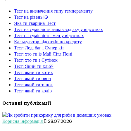
Тест на визначення типу темпераменту
Тест на рівень IQ
Яка ти тварина: Тест
Тест на сумісність знаків зодіаку у відсотках
Тест на сумісність імен у відсотках
Калькулятор відсотків по кредиту
Тест: Леді баг і Супер кіт
Тест: хто ти із Май Літл Поні
Тест: хто ти з Сутінок
Тест: Який ти хліб?
Тест: який ти котик
Тест: який ти овоч
Тест: який ти тапок
Тест: який ти колір
Останні публікації
Корисна інформація
28.07.2026