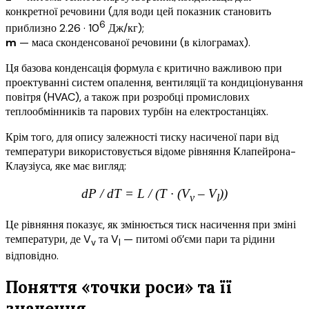
конкретної речовини (для води цей показник становить
6
приблизно 2.26 · 10
Дж/кг);
m
— маса сконденсованої речовини (в кілограмах).
Ця базова конденсація формула є критично важливою при
проектуванні систем опалення, вентиляції та кондиціонування
повітря (HVAC), а також при розробці промислових
теплообмінників та парових турбін на електростанціях.
Крім того, для опису залежності тиску насиченої пари від
температури використовується відоме рівняння Клапейрона-
Клаузіуса, яке має вигляд:
dP / dT = L / (T · (V
– V
))
v
l
Це рівняння показує, як змінюється тиск насичення при зміні
температури, де V
та V
— питомі об’єми пари та рідини
v
l
відповідно.
Поняття «точки роси» та її
значення