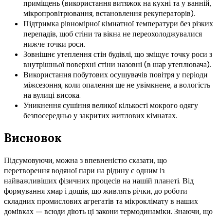
приміщень (використання витяжок на кухні та у ванній,
мікропровітрювання, встановлення рекуператорів).
Підтримка рівномірної кімнатної температури без різких
перепадів, щоб стіни та вікна не переохолоджувалися
нижче точки роси.
Зовнішнє утеплення стін будівлі, що зміщує точку роси з
внутрішньої поверхні стіни назовні (в шар утеплювача).
Використання побутових осушувачів повітря у періоди
міжсезоння, коли опалення ще не увімкнене, а вологість
на вулиці висока.
Уникнення сушіння великої кількості мокрого одягу
безпосередньо у закритих житлових кімнатах.
Висновок
Підсумовуючи, можна з впевненістю сказати, що
перетворення водяної пари на рідину є одним із
найважливіших фізичних процесів на нашій планеті. Від
формування хмар і дощів, що живлять річки, до роботи
складних промислових агрегатів та мікроклімату в наших
домівках — всюди діють ці закони термодинаміки. Знаючи, що