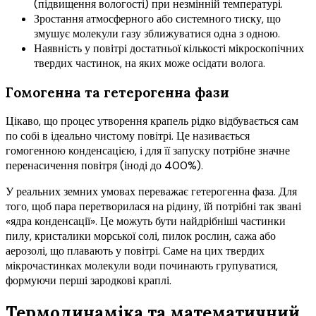
(підвищення вологості) при незмінній температурі.
Зростання атмосферного або системного тиску, що
змушує молекули газу зближуватися одна з одною.
Наявність у повітрі достатньої кількості мікроскопічних
твердих частинок, на яких може осідати волога.
Гомогенна та гетерогенна фази
Цікаво, що процес утворення крапель рідко відбувається сам
по собі в ідеально чистому повітрі. Це називається
гомогенною конденсацією, і для її запуску потрібне значне
перенасичення повітря (іноді до 400%).
У реальних земних умовах переважає гетерогенна фаза. Для
того, щоб пара перетворилася на рідину, їй потрібні так звані
«ядра конденсації». Це можуть бути найдрібніші частинки
пилу, кристалики морської солі, пилок рослин, сажа або
аерозолі, що плавають у повітрі. Саме на цих твердих
мікрочастинках молекули води починають групуватися,
формуючи перші зародкові краплі.
Термодинаміка та математичний