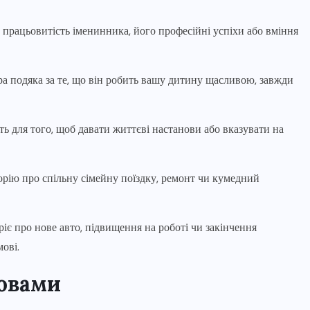
е працьовитість іменинника, його професійні успіхи або вміння
а подяка за те, що він робить вашу дитину щасливою, завжди
ь для того, щоб давати життєві настанови або вказувати на
орію про спільну сімейну поїздку, ремонт чи кумедний
іє про нове авто, підвищення на роботі чи закінчення
мові.
ловами