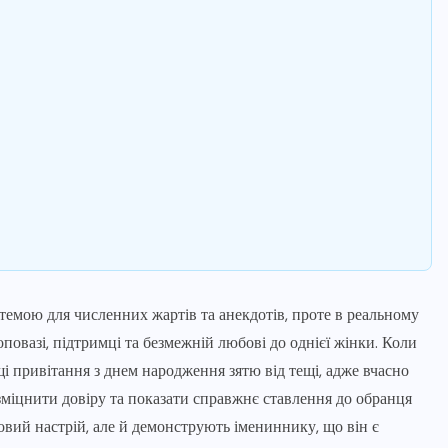
 темою для численних жартів та анекдотів, проте в реальному
оповазі, підтримці та безмежній любові до однієї жінки. Коли
і привітання з днем народження зятю від тещі, адже вчасно
, зміцнити довіру та показати справжнє ставлення до обранця
вий настрій, але й демонструють імениннику, що він є