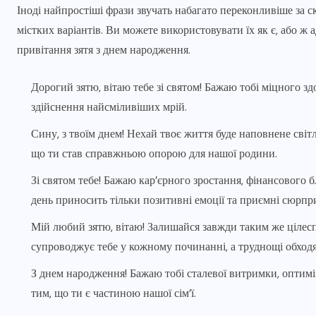
Іноді найпростіші фрази звучать набагато переконливіше за с
містких варіантів. Ви можете використовувати їх як є, або ж
привітання зятя з днем народження.
Дорогий зятю, вітаю тебе зі святом! Бажаю тобі міцного здо
здійснення найсміливіших мрій.
Сину, з твоїм днем! Нехай твоє життя буде наповнене світл
що ти став справжньою опорою для нашої родини.
Зі святом тебе! Бажаю кар’єрного зростання, фінансового
день приносить тільки позитивні емоції та приємні сюрпр
Мій любий зятю, вітаю! Залишайся завжди таким же цілес
супроводжує тебе у кожному починанні, а труднощі обход
З днем народження! Бажаю тобі сталевої витримки, оптиміз
тим, що ти є частиною нашої сім’ї.