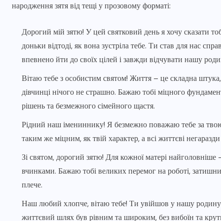
народження зятя від тещі у прозовому форматі:
Дорогий мій зятю! У цей святковий день я хочу сказати тобі
доньки відтоді, як вона зустріла тебе. Ти став для нас сп
впевнено йти до своїх цілей і завжди відчувати нашу род
Вітаю тебе з особистим святом! Життя – це складна штука,
дівчинці нічого не страшно. Бажаю тобі міцного фундамен
рішень та безмежного сімейного щастя.
Рідний наш імениннику! Я безмежно поважаю тебе за твою п
таким же міцним, як твій характер, а всі життєві негаразди 
Зі святом, дорогий зятю! Для кожної матері найголовніше –
вчинками. Бажаю тобі великих перемог на роботі, затишних
плече.
Наш любий хлопче, вітаю тебе! Ти увійшов у нашу родину 
життєвий шлях був рівним та широким, без вибоїн та крут