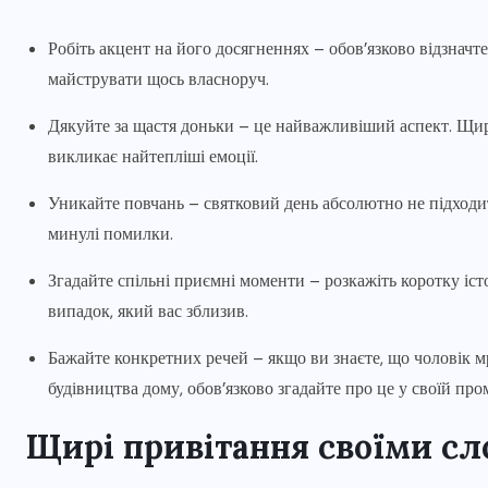
Робіть акцент на його досягненнях – обов’язково відзначт
майструвати щось власноруч.
Дякуйте за щастя доньки – це найважливіший аспект. Щир
викликає найтепліші емоції.
Уникайте повчань – святковий день абсолютно не підходит
минулі помилки.
Згадайте спільні приємні моменти – розкажіть коротку іст
випадок, який вас зблизив.
Бажайте конкретних речей – якщо ви знаєте, що чоловік мр
будівництва дому, обов’язково згадайте про це у своїй про
Щирі привітання своїми с