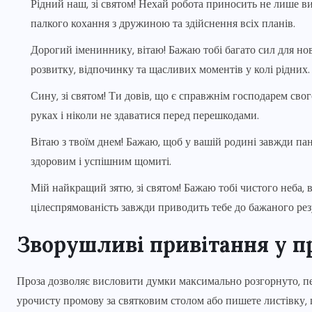
Рідний наш, зі святом! Нехай робота приносить не лише в
палкого кохання з дружиною та здійснення всіх планів.
Дорогий імениннику, вітаю! Бажаю тобі багато сил для но
розвитку, відпочинку та щасливих моментів у колі рідних.
Сину, зі святом! Ти довів, що є справжнім господарем сво
руках і ніколи не здаватися перед перешкодами.
Вітаю з твоїм днем! Бажаю, щоб у вашій родині завжди пан
здоровим і успішним щомиті.
Мій найкращий зятю, зі святом! Бажаю тобі чистого неба, 
цілеспрямованість завжди приводить тебе до бажаного рез
Зворушливі привітання у п
Проза дозволяє висловити думки максимально розгорнуто, п
урочисту промову за святковим столом або пишете листівку, ц