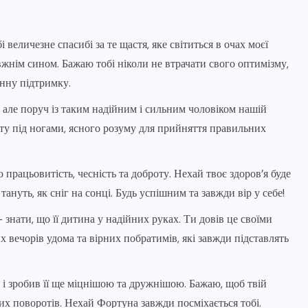
 величезне спасибі за те щастя, яке світиться в очах моєї
равжнім сином. Бажаю тобі ніколи не втрачати свого оптимізму,
инну підтримку.
 але поруч із таким надійним і сильним чоловіком нашій
ту під ногами, ясного розуму для прийняття правильних
рацьовитість, чесність та доброту. Нехай твоє здоров’я буде
тануть, як сніг на сонці. Будь успішним та завжди вір у себе!
 знати, що її дитина у надійних руках. Ти довів це своїми
 вечорів удома та вірних побратимів, які завжди підставлять
і зробив її ще міцнішою та дружнішою. Бажаю, щоб твій
их поворотів. Нехай Фортуна завжди посміхається тобі.