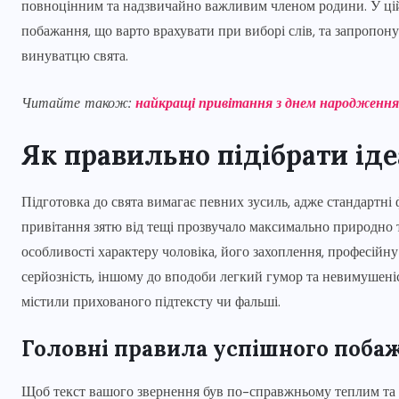
повноцінним та надзвичайно важливим членом родини. У цій с
побажання, що варто врахувати при виборі слів, та запропону
винуватцю свята.
Читайте також:
найкращі привітання з днем народження 
Як правильно підібрати ід
Підготовка до свята вимагає певних зусиль, адже стандартні
привітання зятю від тещі прозвучало максимально природно 
особливості характеру чоловіка, його захоплення, професійну 
серйозність, іншому до вподоби легкий гумор та невимушеніс
містили прихованого підтексту чи фальші.
Головні правила успішного поба
Щоб текст вашого звернення був по-справжньому теплим та д