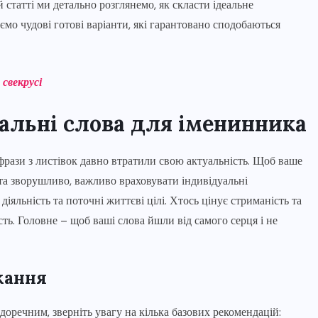
татті ми детально розглянемо, як скласти ідеальне
ємо чудові готові варіанти, які гарантовано сподобаються
свекрусі
еальні слова для іменинника
 фрази з листівок давно втратили свою актуальність. Щоб ваше
та зворушливо, важливо враховувати індивідуальні
діяльність та поточні життєві цілі. Хтось цінує стриманість та
ть. Головне – щоб ваші слова йшли від самого серця і не
жання
оречним, зверніть увагу на кілька базових рекомендацій: