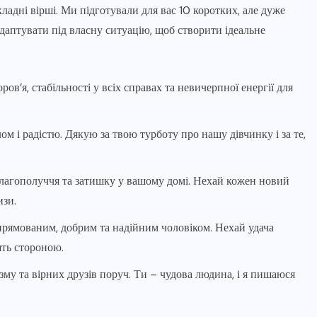
кладні вірші. Ми підготували для вас 10 коротких, але дуже
 адаптувати під власну ситуацію, щоб створити ідеальне
ров’я, стабільності у всіх справах та невичерпної енергії для
ом і радістю. Дякую за твою турботу про нашу дівчинку і за те,
 благополуччя та затишку у вашому домі. Нехай кожен новий
изи.
прямованим, добрим та надійним чоловіком. Нехай удача
ять стороною.
му та вірних друзів поруч. Ти – чудова людина, і я пишаюся