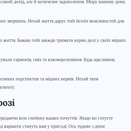
исокий дохід, але й величезне задоволення. Миру вашому дому,
вих звершень. Нехай життя дарує тобі безліч можливостей для
го життя. Бажаю тобі завжди тримати кермо долі у своїх міцних
ували гармонія, сміх та взаєморозуміння. Будь щасливим,
великих перспектив та міцних нервів. Нехай твоя
ультату.
розі
ередаючи всю глибину ваших почуттів. Якщо ви готуєте
і варіанти стануть вам у пригоді. Ось чудове з днем