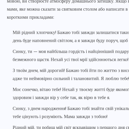
мовою, ви створюєте атмосферу домашнього затишку. Якщо ва
мами, яке можна сказати за святковим столом або написати в
короткими прикладами:
Мій рідний хлопчику! Бажаю тобі завжди залишатися таки
день буде наповнений світлом, а я завжди буду поруч, щоб 
Синку, ти — моя найбільша гордість і найцінніший подаруно
безмежного щастя. Нехай усі твої мрії здійснюються легко!
З твоїм днем, мій дорогий! Бажаю тобі йти по життю з ви
адже ти неймовірно сильний і талановитий. Я люблю тебе
Моє сонечко, вітаю тебе! Нехай у твоєму житті буде якомо
здоровим і завжди вір у себе так, як вірю в тебе я.
Синку, з днем народження! Бажаю тобі знайти свій унікаль
тебе цінують і розуміють. Мама завжди з тобою!
Рідний мій, ти робиш мій світ яскравішим з першого дня 