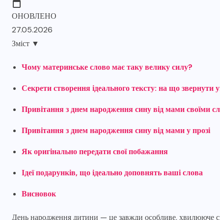
ОНОВЛЕНО
27.05.2026
Зміст
▼
Чому материнське слово має таку велику силу?
Секрети створення ідеального тексту: на що звернути 
Привітання з днем народження сину від мами своїми с
Привітання з днем народження сину від мами у прозі
Як оригінально передати свої побажання
Ідеї подарунків, що ідеально доповнять ваші слова
Висновок
День народження дитини — це завжди особливе, хвилююче свят