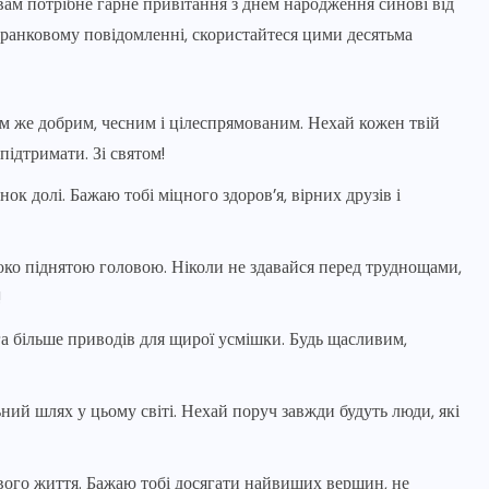
м потрібне гарне привітання з днем народження синові від
 ранковому повідомленні, скористайтеся цими десятьма
м же добрим, чесним і цілеспрямованим. Нехай кожен твій
підтримати. Зі святом!
к долі. Бажаю тобі міцного здоров’я, вірних друзів і
соко піднятою головою. Ніколи не здавайся перед труднощами,
!
га більше приводів для щирої усмішки. Будь щасливим,
ний шлях у цьому світі. Нехай поруч завжди будуть люди, які
свого життя. Бажаю тобі досягати найвищих вершин, не