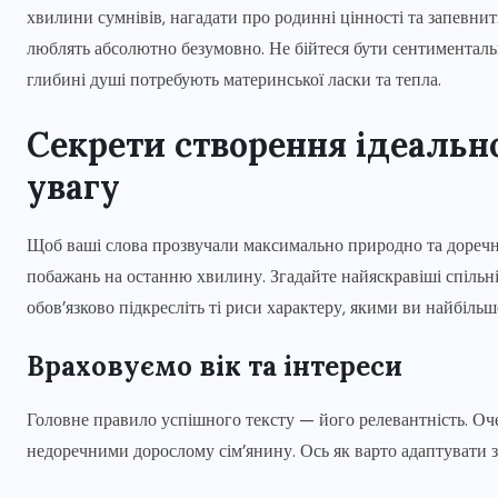
хвилини сумнівів, нагадати про родинні цінності та запевнити
люблять абсолютно безумовно. Не бійтеся бути сентиментальн
глибині душі потребують материнської ласки та тепла.
Секрети створення ідеально
увагу
Щоб ваші слова прозвучали максимально природно та доречн
побажань на останню хвилину. Згадайте найяскравіші спільні
обов’язково підкресліть ті риси характеру, якими ви найбіль
Враховуємо вік та інтереси
Головне правило успішного тексту — його релевантність. Оче
недоречними дорослому сім’янину. Ось як варто адаптувати з