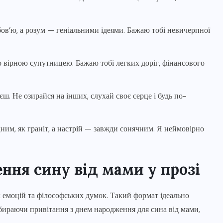
ов’ю, а розум — геніальними ідеями. Бажаю тобі невичерпної
ю вірною супутницею. Бажаю тобі легких доріг, фінансового
ш. Не озирайся на інших, слухай своє серце і будь по-
цним, як граніт, а настрій — завжди сонячним. Я неймовірно
ння сину від мами у прозі
 емоцій та філософських думок. Такий формат ідеально
ибираючи привітання з днем народження для сина від мами,