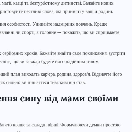
магії, казці та безтурботному дитинстві. Бажайте нових
ористовуйте пестливі слова, які прийняті у вашій родині.
ня особистості. Уникайте надмірних повчань. Краще
навчанні чи спорті, а головне — покажіть, що ви сприймаєте
 серйозних кроків. Бажайте знайти своє покликання, зустріти
сліть, що ви завжди будете його надійним тилом.
ший план виходять кар’єра, родина, здоров’я. Відзначте його
 як сильно ви пишаєтеся тим, ким він став.
ення сину від мами
своїми
набагато краще за складні вірші. Формулюючи думки простою