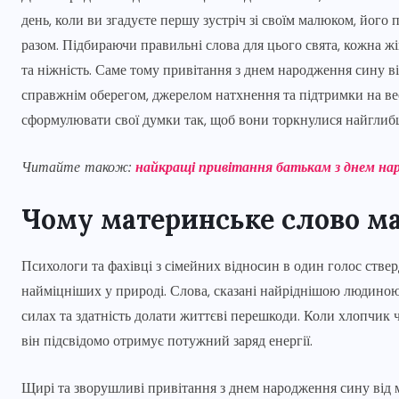
день, коли ви згадуєте першу зустріч зі своїм малюком, його п
разом. Підбираючи правильні слова для цього свята, кожна ж
та ніжність. Саме тому привітання з днем народження сину в
справжнім оберегом, джерелом натхнення та підтримки на весь
сформулювати свої думки так, щоб вони торкнулися найглибши
Читайте також:
найкращі привітання батькам з днем на
Чому материнське слово ма
Психологи та фахівці з сімейних відносин в один голос ствер
найміцніших у природі. Слова, сказані найріднішою людиною
силах та здатність долати життєві перешкоди. Коли хлопчик ч
він підсвідомо отримує потужний заряд енергії.
Щирі та зворушливі привітання з днем народження сину від 