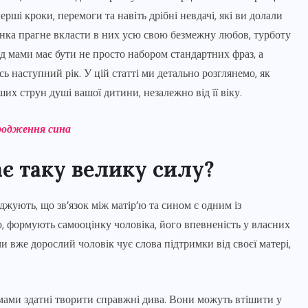
ерші кроки, перемоги та навіть дрібні невдачі, які ви долали
інка прагне вкласти в них усю свою безмежну любов, турботу
ід мами має бути не просто набором стандартних фраз, а
 наступний рік. У цій статті ми детально розглянемо, як
х струн душі вашої дитини, незалежно від її віку.
родження сина
є таку велику силу?
джують, що зв’язок між матір’ю та сином є одним із
, формують самооцінку чоловіка, його впевненість у власних
и вже дорослий чоловік чує слова підтримки від своєї матері,
мами здатні творити справжні дива. Вони можуть втішити у