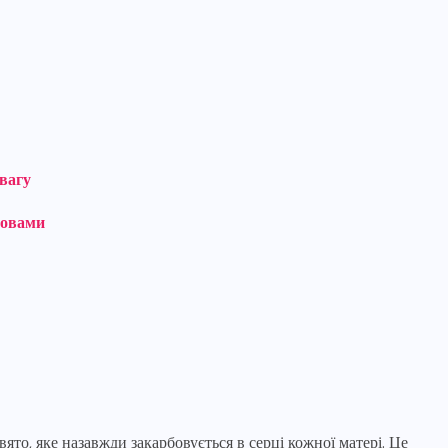
увагу
ловами
о, яке назавжди закарбовується в серці кожної матері. Це