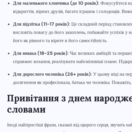
Для маленького хлопчика (до 10 років):
Фокусуйтеся на 
відкриттів, вірних друзів, багато іграшок і солодощів. Вик
Для підлітка (11-17 років):
Це складний період становлен
висловіть повагу до його захоплень, побажайте успіхів у 
його як рівного та вірите в його самостійність.
Для юнака (18-25 років):
Час великих амбіцій та перших
справжнє кохання, реалізувати найсміливіші плани. Підкре
Для дорослого чоловіка (26+ років):
У цьому віці на пер
досягнення як професіонала, батька чи чоловіка. Покажіть,
Привітання
з днем народж
словами
Іноді найпростіші фрази, сказані від щирого серця, звучать 