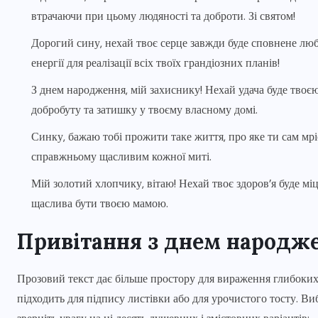
втрачаючи при цьому людяності та доброти. Зі святом!
Дорогий сину, нехай твоє серце завжди буде сповнене люб
енергії для реалізації всіх твоїх грандіозних планів!
З днем народження, мій захиснику! Нехай удача буде твоє
добробуту та затишку у твоєму власному домі.
Синку, бажаю тобі прожити таке життя, про яке ти сам мріє
справжньому щасливим кожної миті.
Мій золотий хлопчику, вітаю! Нехай твоє здоров’я буде мі
щаслива бути твоєю мамою.
Привітання з днем народже
Прозовий текст дає більше простору для вираження глибоких
підходить для підпису листівки або для урочистого тосту. В