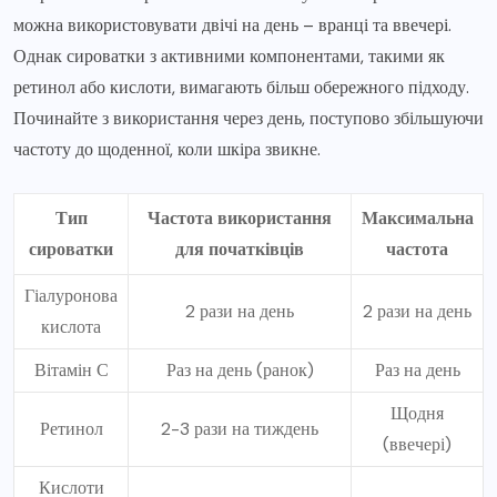
можна використовувати двічі на день – вранці та ввечері.
Однак сироватки з активними компонентами, такими як
ретинол або кислоти, вимагають більш обережного підходу.
Починайте з використання через день, поступово збільшуючи
частоту до щоденної, коли шкіра звикне.
Тип
Частота використання
Максимальна
сироватки
для початківців
частота
Гіалуронова
2 рази на день
2 рази на день
кислота
Вітамін С
Раз на день (ранок)
Раз на день
Щодня
Ретинол
2-3 рази на тиждень
(ввечері)
Кислоти