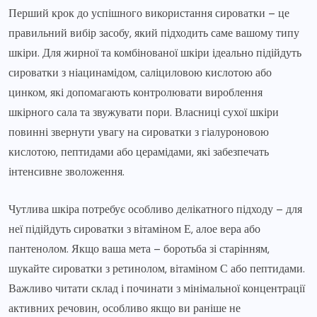
Перший крок до успішного використання сироватки – це
правильний вибір засобу, який підходить саме вашому типу
шкіри. Для жирної та комбінованої шкіри ідеально підійдуть
сироватки з ніацинамідом, саліциловою кислотою або
цинком, які допомагають контролювати вироблення
шкірного сала та звужувати пори. Власниці сухої шкіри
повинні звернути увагу на сироватки з гіалуроновою
кислотою, пептидами або церамідами, які забезпечать
інтенсивне зволоження.
Чутлива шкіра потребує особливо делікатного підходу – для
неї підійдуть сироватки з вітаміном Е, алое вера або
пантенолом. Якщо ваша мета – боротьба зі старінням,
шукайте сироватки з ретинолом, вітаміном С або пептидами.
Важливо читати склад і починати з мінімальної концентрації
активних речовин, особливо якщо ви раніше не