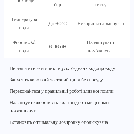
Тиск води
бар
тиску
Температура
До 60°C
Використати змішувач
води
Жорсткość
Налаштувати
6-16 dH
води
пом’якшувач
Перевірте герметичність усіх з’єднань водопроводу
Запустіть короткий тестовий цикл без посуду
Переконайтеся у правильній роботі зливної помпи
Налаштуйте жорсткість води згідно з місцевими
показниками
Встановіть оптимальну дозировку ополіскувача