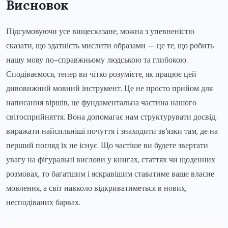
Висновок
Підсумовуючи усе вищесказане, можна з упевненістю
сказати, що здатність мислити образами — це те, що робить
нашу мову по-справжньому людською та глибокою.
Сподіваємося, тепер ви чітко розумієте, як працює цей
дивовижний мовний інструмент. Це не просто прийом для
написання віршів, це фундаментальна частина нашого
світосприйняття. Вона допомагає нам структурувати досвід,
виражати найсильніші почуття і знаходити зв’язки там, де на
перший погляд їх не існує. Що частіше ви будете звертати
увагу на фігуральні вислови у книгах, статтях чи щоденних
розмовах, то багатшим і яскравішим ставатиме ваше власне
мовлення, а світ навколо відкриватиметься в нових,
несподіваних барвах.