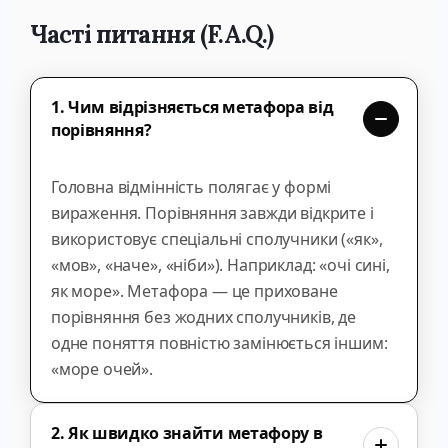
Часті питання (F.A.Q.)
1. Чим відрізняється метафора від
порівняння?
Головна відмінність полягає у формі
вираження. Порівняння завжди відкрите і
використовує спеціальні сполучники («як»,
«мов», «наче», «ніби»). Наприклад: «очі сині,
як море». Метафора — це приховане
порівняння без жодних сполучників, де
одне поняття повністю замінюється іншим:
«море очей».
2. Як швидко знайти метафору в