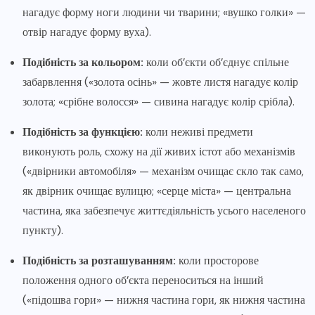
нагадує форму ноги людини чи тварини; «вушко голки» —
отвір нагадує форму вуха).
Подібність за кольором:
коли об’єкти об’єднує спільне
забарвлення («золота осінь» — жовте листя нагадує колір
золота; «срібне волосся» — сивина нагадує колір срібла).
Подібність за функцією:
коли неживі предмети
виконують роль, схожу на дії живих істот або механізмів
(«двірники автомобіля» — механізм очищає скло так само,
як двірник очищає вулицю; «серце міста» — центральна
частина, яка забезпечує життєдіяльність усього населеного
пункту).
Подібність за розташуванням:
коли просторове
положення одного об’єкта переноситься на інший
(«підошва гори» — нижня частина гори, як нижня частина