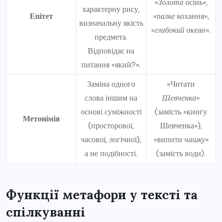
«
Золота
осінь»,
характерну рису,
Епітет
«
палке
кохання»,
визначальну якість
«
глибокий
океан».
предмета.
Відповідає на
питання «який?».
Заміна одного
«Читати
слова іншим на
Шевченка
»
основі суміжності
(замість «книгу
Метонімія
(просторової,
Шевченка»),
часової, логічної),
«випити
чашку
»
а не подібності.
(замість води).
Функції метафори у тексті та
спілкуванні