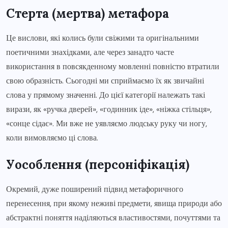
Стерта (мертва) метафора
Це вислови, які колись були свіжими та оригінальними
поетичними знахідками, але через занадто часте
використання в повсякденному мовленні повністю втратили
свою образність. Сьогодні ми сприймаємо їх як звичайні
слова у прямому значенні. До цієї категорії належать такі
вирази, як «ручка дверей», «годинник іде», «ніжка стільця»,
«сонце сідає». Ми вже не уявляємо людську руку чи ногу,
коли вимовляємо ці слова.
Уособлення (персоніфікація)
Окремий, дуже поширений підвид метафоричного
перенесення, при якому неживі предмети, явища природи або
абстрактні поняття наділяються властивостями, почуттями та