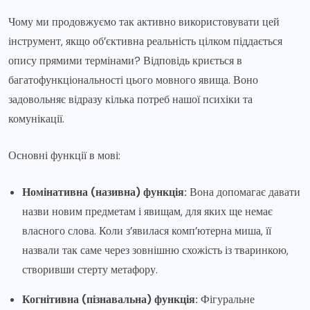
Чому ми продовжуємо так активно використовувати цей
інструмент, якщо об’єктивна реальність цілком піддається
опису прямими термінами? Відповідь криється в
багатофункціональності цього мовного явища. Воно
задовольняє відразу кілька потреб нашої психіки та
комунікації.
Основні функції в мові:
Номінативна (називна) функція:
Вона допомагає давати
назви новим предметам і явищам, для яких ще немає
власного слова. Коли з’явилася комп’ютерна миша, її
назвали так саме через зовнішню схожість із тваринкою,
створивши стерту метафору.
Когнітивна (пізнавальна) функція:
Фігуральне