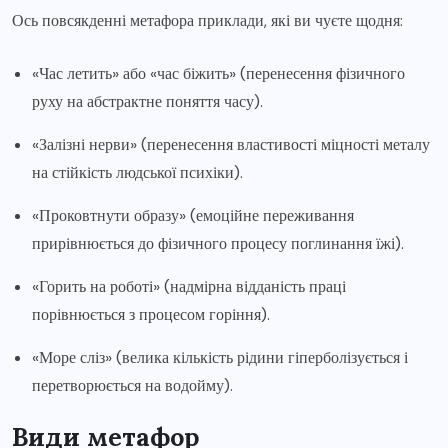
Ось повсякденні метафора приклади, які ви чуєте щодня:
«Час летить» або «час біжить» (перенесення фізичного
руху на абстрактне поняття часу).
«Залізні нерви» (перенесення властивості міцності металу
на стійкість людської психіки).
«Проковтнути образу» (емоційне переживання
прирівнюється до фізичного процесу поглинання їжі).
«Горить на роботі» (надмірна відданість праці
порівнюється з процесом горіння).
«Море сліз» (велика кількість рідини гіперболізується і
перетворюється на водойму).
Види метафор