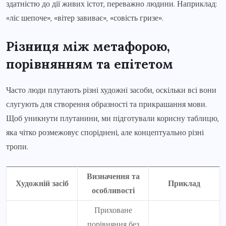
здатністю до дії живих істот, переважно людини. Наприклад:
«ліс шепоче», «вітер завиває», «совість гризе».
Різниця між метафорою,
порівнянням та епітетом
Часто люди плутають різні художні засоби, оскільки всі вони
слугують для створення образності та прикрашання мови.
Щоб уникнути плутанини, ми підготували корисну таблицю,
яка чітко розмежовує споріднені, але концептуально різні
тропи.
Визначення та
Художній засіб
Приклад
особливості
Приховане
порівняння без