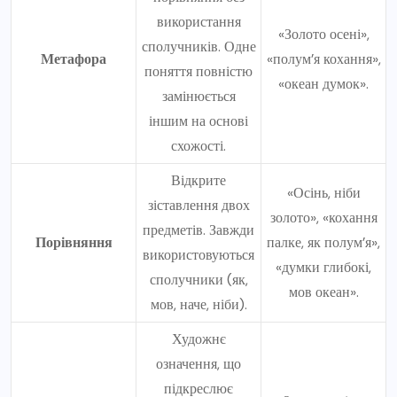
використання
«Золото осені»,
сполучників. Одне
Метафора
«полум’я кохання»,
поняття повністю
«океан думок».
замінюється
іншим на основі
схожості.
Відкрите
«Осінь, ніби
зіставлення двох
золото», «кохання
предметів. Завжди
Порівняння
палке, як полум’я»,
використовуються
«думки глибокі,
сполучники (як,
мов океан».
мов, наче, ніби).
Художнє
означення, що
підкреслює