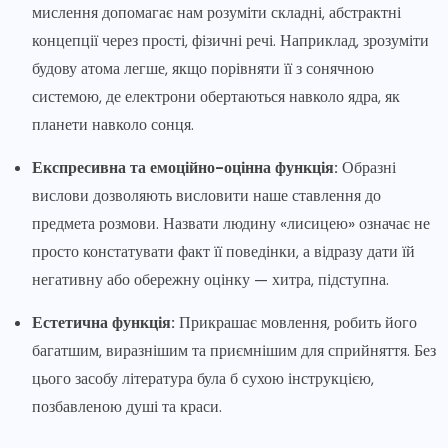
мислення допомагає нам розуміти складні, абстрактні
концепції через прості, фізичні речі. Наприклад, зрозуміти
будову атома легше, якщо порівняти її з сонячною
системою, де електрони обертаються навколо ядра, як
планети навколо сонця.
Експресивна та емоційно-оцінна функція:
Образні
вислови дозволяють висловити наше ставлення до
предмета розмови. Назвати людину «лисицею» означає не
просто констатувати факт її поведінки, а відразу дати їй
негативну або обережну оцінку — хитра, підступна.
Естетична функція:
Прикрашає мовлення, робить його
багатшим, виразнішим та приємнішим для сприйняття. Без
цього засобу література була б сухою інструкцією,
позбавленою душі та краси.