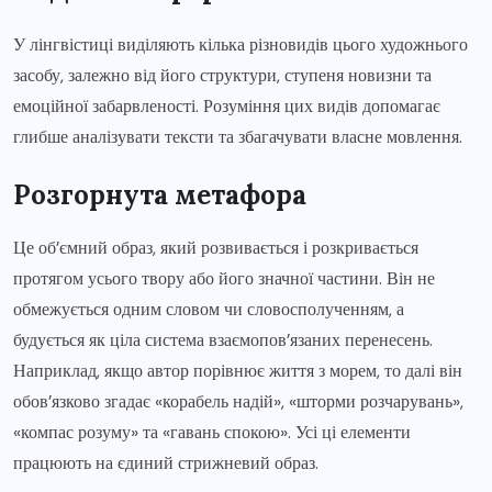
У лінгвістиці виділяють кілька різновидів цього художнього
засобу, залежно від його структури, ступеня новизни та
емоційної забарвленості. Розуміння цих видів допомагає
глибше аналізувати тексти та збагачувати власне мовлення.
Розгорнута метафора
Це об’ємний образ, який розвивається і розкривається
протягом усього твору або його значної частини. Він не
обмежується одним словом чи словосполученням, а
будується як ціла система взаємопов’язаних перенесень.
Наприклад, якщо автор порівнює життя з морем, то далі він
обов’язково згадає «корабель надій», «шторми розчарувань»,
«компас розуму» та «гавань спокою». Усі ці елементи
працюють на єдиний стрижневий образ.