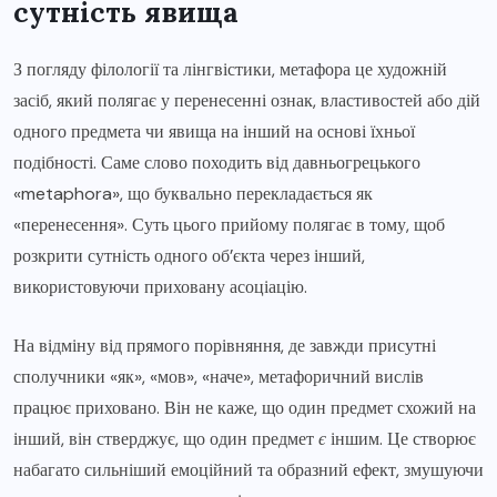
сутність явища
З погляду філології та лінгвістики, метафора це художній
засіб, який полягає у перенесенні ознак, властивостей або дій
одного предмета чи явища на інший на основі їхньої
подібності. Саме слово походить від давньогрецького
«metaphora», що буквально перекладається як
«перенесення». Суть цього прийому полягає в тому, щоб
розкрити сутність одного об’єкта через інший,
використовуючи приховану асоціацію.
На відміну від прямого порівняння, де завжди присутні
сполучники «як», «мов», «наче», метафоричний вислів
працює приховано. Він не каже, що один предмет схожий на
інший, він стверджує, що один предмет
є
іншим. Це створює
набагато сильніший емоційний та образний ефект, змушуючи