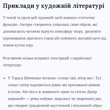
Приклади у художній літературі
У поезії та прозі цей художній засіб виконує естетичну
функцію. Автори створюють унікальні, свіжі образи, які
допомагають читачеві відчути атмосферу твору, зрозуміти
переживання ліричного героя або побачити звичайні речі під
новим кутом зору.
Розглянемо кілька яскравих ілюстрацій з української
літератури:
У Тараса Шевченка читаємо: «сонце гріє, вітер віє». Тут
сонце і вітер наділяються діями, які притаманні живим
істотам. Або його ж знамените «реве та стогне Дніпр
широкий» — річка набуває людських чи тваринних рис,
що створює грандіозний акустичний і візуальний образ