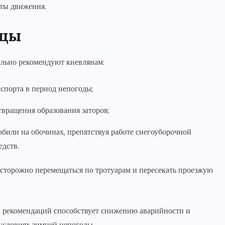
ты движения.
ицы
ельно рекомендуют киевлянам:
спорта в период непогоды;
твращения образования заторов;
обили на обочинах, препятствуя работе снегоуборочной
дств.
сторожно перемещаться по тротуарам и пересекать проезжую
 рекомендаций способствует снижению аварийности и
условиях зимней непогоды.