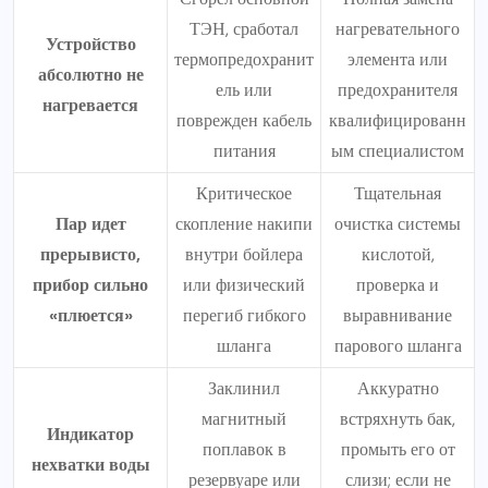
ТЭН, сработал
нагревательного
Устройство
термопредохранит
элемента или
абсолютно не
ель или
предохранителя
нагревается
поврежден кабель
квалифицированн
питания
ым специалистом
Критическое
Тщательная
Пар идет
скопление накипи
очистка системы
прерывисто,
внутри бойлера
кислотой,
прибор сильно
или физический
проверка и
«плюется»
перегиб гибкого
выравнивание
шланга
парового шланга
Заклинил
Аккуратно
магнитный
встряхнуть бак,
Индикатор
поплавок в
промыть его от
нехватки воды
резервуаре или
слизи; если не