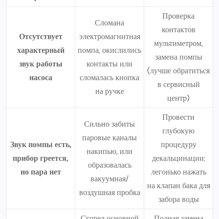
Проверка
Сломана
контактов
Отсутствует
электромагнитная
мультиметром,
характерный
помпа, окислились
замена помпы
звук работы
контакты или
(лучше обратиться
насоса
сломалась кнопка
в сервисный
на ручке
центр)
Провести
Сильно забиты
глубокую
паровые каналы
Звук помпы есть,
процедуру
накипью, или
прибор греется,
декальцинации;
образовалась
но пара нет
легонько нажать
вакуумная/
на клапан бака для
воздушная пробка
забора воды
Сгорел основной
Полная замена