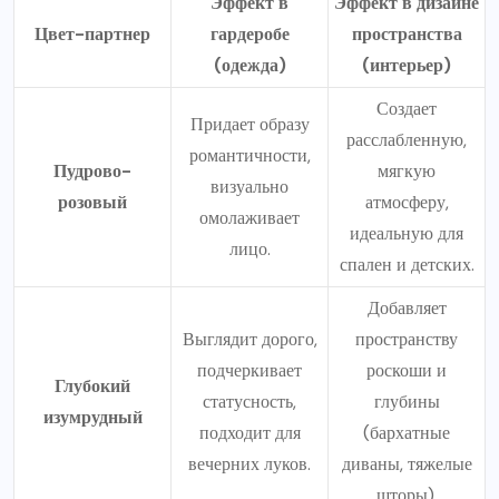
Эффект в
Эффект в дизайне
Цвет-партнер
гардеробе
пространства
(одежда)
(интерьер)
Создает
Придает образу
расслабленную,
романтичности,
Пудрово-
мягкую
визуально
розовый
атмосферу,
омолаживает
идеальную для
лицо.
спален и детских.
Добавляет
Выглядит дорого,
пространству
подчеркивает
роскоши и
Глубокий
статусность,
глубины
изумрудный
подходит для
(бархатные
вечерних луков.
диваны, тяжелые
шторы).