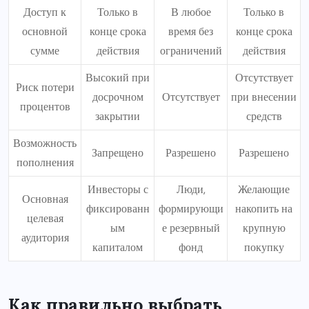
Доступ к
Только в
В любое
Только в
основной
конце срока
время без
конце срока
сумме
действия
ограничений
действия
Высокий при
Отсутствует
Риск потери
досрочном
Отсутствует
при внесении
процентов
закрытии
средств
Возможность
Запрещено
Разрешено
Разрешено
пополнения
Инвесторы с
Люди,
Желающие
Основная
фиксированн
формирующи
накопить на
целевая
ым
е резервный
крупную
аудитория
капиталом
фонд
покупку
Как правильно выбрать