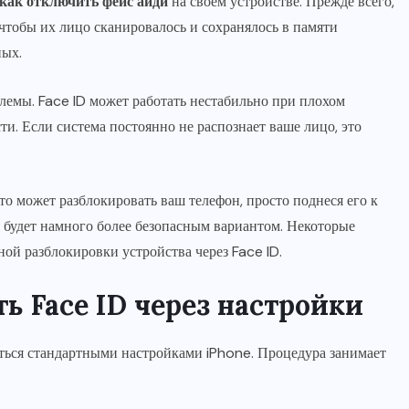
как отключить фейс айди
на своем устройстве. Прежде всего,
чтобы их лицо сканировалось и сохранялось в памяти
ных.
лемы. Face ID может работать нестабильно при плохом
и. Если система постоянно не распознает ваше лицо, это
то может разблокировать ваш телефон, просто поднеся его к
я будет намного более безопасным вариантом. Некоторые
ой разблокировки устройства через Face ID.
ь Face ID через настройки
ться стандартными настройками iPhone. Процедура занимает