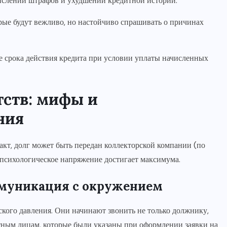
ислении штрафов и ухудшении кредитной истории.
ые будут вежливо, но настойчиво спрашивать о причинах
 срока действия кредита при условии уплаты начисленных
тств: мифы и
ния
акт, долг может быть передан коллекторской компании (по
 психологическое напряжение достигает максимума.
ммуникация с окружением
кого давления. Они начинают звонить не только должнику,
актным лицам, которые были указаны при оформлении заявки на