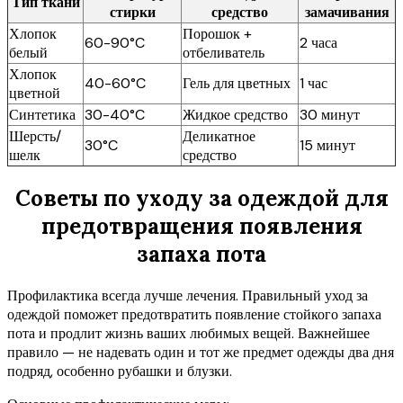
Тип ткани
стирки
средство
замачивания
Хлопок
Порошок +
60-90°C
2 часа
белый
отбеливатель
Хлопок
40-60°C
Гель для цветных
1 час
цветной
Синтетика
30-40°C
Жидкое средство
30 минут
Шерсть/
Деликатное
30°C
15 минут
шелк
средство
Советы по уходу за одеждой для
предотвращения появления
запаха пота
Профилактика всегда лучше лечения. Правильный уход за
одеждой поможет предотвратить появление стойкого запаха
пота и продлит жизнь ваших любимых вещей. Важнейшее
правило — не надевать один и тот же предмет одежды два дня
подряд, особенно рубашки и блузки.