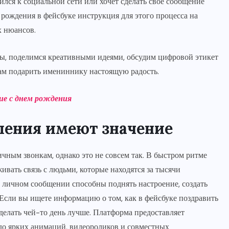
ился к социальной сети или хочет сделать свое сообщение
 рождения в фейсбуке инструкция для этого процесса на
х нюансов.
ты, поделимся креативными идеями, обсудим цифровой этикет
вам подарить имениннику настоящую радость.
е с днем ​​рождения
ления имеют значение
чным звонкам, однако это не совсем так. В быстром ритме
вать связь с людьми, которые находятся за тысячи
 в личном сообщении способны поднять настроение, создать
. Если вы ищете информацию о том, как в фейсбуке поздравить
сделать чей-то день лучше. Платформа предоставляет
до ярких анимаций, видеороликов и совместных