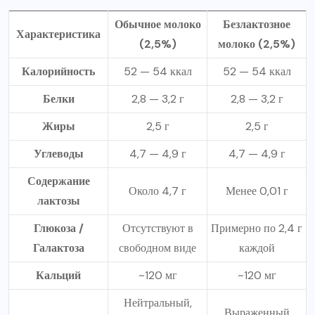
Обычное молоко
Безлактозное
Характеристика
(2,5%)
молоко (2,5%)
Калорийность
52 — 54 ккал
52 — 54 ккал
Белки
2,8 — 3,2 г
2,8 — 3,2 г
Жиры
2,5 г
2,5 г
Углеводы
4,7 — 4,9 г
4,7 — 4,9 г
Содержание
Около 4,7 г
Менее 0,01 г
лактозы
Глюкоза /
Отсутствуют в
Примерно по 2,4 г
Галактоза
свободном виде
каждой
Кальций
~120 мг
~120 мг
Нейтральный,
Выраженный