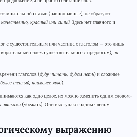
 предложение, а не просто сочетание слов.
сочинительной связью (равноправные), не образуют
 качественно, красный или синий
. Здесь нет главного и
ог с существительным или частица с глаголом — это лишь
творительный падеж существительного с предлогом),
на
времени глаголов (
буду читать, будем петь
) и сложные
(
более теплый, наименее ярко
).
инимаются как одно целое, их можно заменить одним словом-
ь пятками
(убежать). Они выступают одним членом
огическому выражению