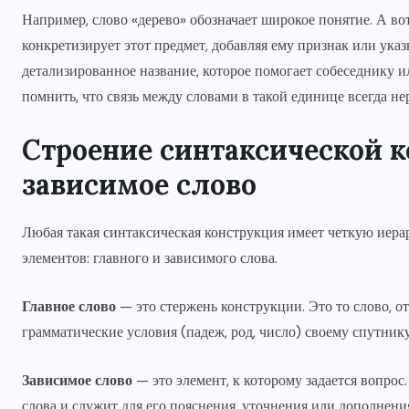
Например, слово «дерево» обозначает широкое понятие. А вот
конкретизирует этот предмет, добавляя ему признак или ука
детализированное название, которое помогает собеседнику и
помнить, что связь между словами в такой единице всегда н
Строение синтаксической к
зависимое слово
Любая такая синтаксическая конструкция имеет четкую иера
элементов: главного и зависимого слова.
Главное слово
— это стержень конструкции. Это то слово, о
грамматические условия (падеж, род, число) своему спутнику
Зависимое слово
— это элемент, к которому задается вопро
слова и служит для его пояснения, уточнения или дополнени