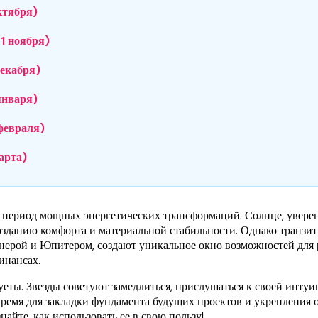
ктября)
1 ноября)
декабря)
января)
февраля)
арта)
 период мощных энергетических трансформаций. Солнце, уверенн
озданию комфорта и материальной стабильности. Однако транзиты
нерой и Юпитером, создают уникальное окно возможностей для
финансах.
еты. Звезды советуют замедлиться, прислушаться к своей интуи
 время для закладки фундамента будущих проектов и укрепления 
айте, как использовать ее в свою пользу!