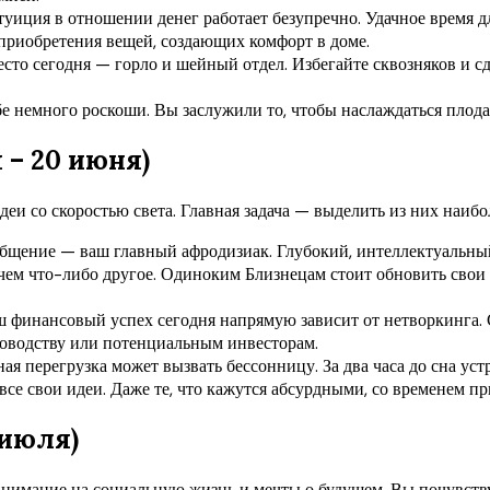
уиция в отношении денег работает безупречно. Удачное время 
приобретения вещей, создающих комфорт в доме.
сто сегодня — горло и шейный отдел. Избегайте сквозняков и с
е немного роскоши. Вы заслужили то, чтобы наслаждаться плода
 – 20 июня)
деи со скоростью света. Главная задача — выделить из них наиб
щение — ваш главный афродизиак. Глубокий, интеллектуальный
, чем что-либо другое. Одиноким Близнецам стоит обновить сво
 финансовый успех сегодня напрямую зависит от нетворкинга. 
ководству или потенциальным инвесторам.
 перегрузка может вызвать бессонницу. За два часа до сна устр
се свои идеи. Даже те, что кажутся абсурдными, со временем п
 июля)
внимание на социальную жизнь и мечты о будущем. Вы почувст