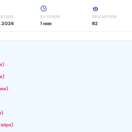
ИКАЦИЯ
НА ЧТЕНИЕ
ПРОСМОТРОВ
5.2026
1 мин
82
я)
я)
юня)
а)
тября)