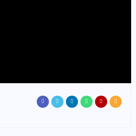
кие обзоры гаджетов и бытовой техники, разрабатывает
снения физических процессов до жизненных лайфхаков),
атегориях «Здоровье», «Полезная информация» и «Мода и
атная версия)