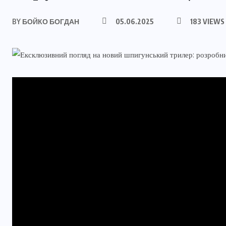
BY
БОЙКО БОГДАН
05.06.2025
183 VIEWS
АВТОР
ПУБЛИКАЦИЯ
НА ЧТЕНИЕ
Бойко Богдан
05.06.2025
1 мин
Содержание
История создания Project 007